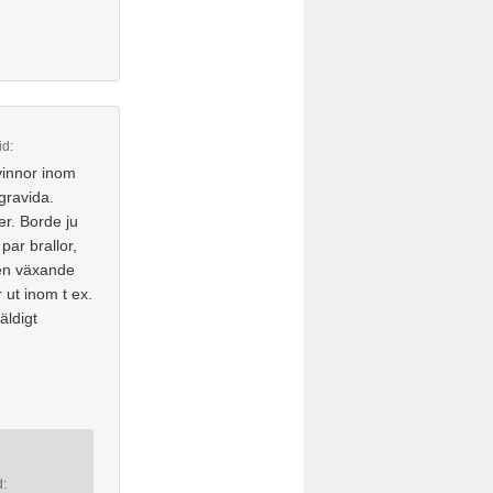
id:
kvinnor inom
 gravida.
er. Borde ju
par brallor,
 en växande
ut inom t ex.
äldigt
d: