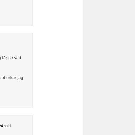
 får se vad
det orkar jag
24
said: