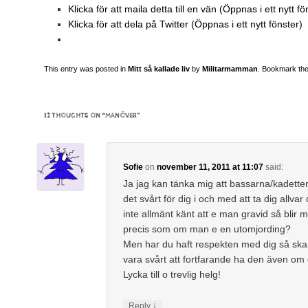
Klicka för att maila detta till en vän (Öppnas i ett nytt fö
Klicka för att dela på Twitter (Öppnas i ett nytt fönster)
This entry was posted in
Mitt så kallade liv
by
Militarmamman
. Bookmark th
12 THOUGHTS ON “
MANÖVER
”
Sofie
on
november 11, 2011 at 11:07
said:
Ja jag kan tänka mig att bassarna/kadette
det svårt för dig i och med att ta dig allvar
inte allmänt känt att e man gravid så blir m
precis som om man e en utomjording?
Men har du haft respekten med dig så ska 
vara svårt att fortfarande ha den även om 
Lycka till o trevlig helg!
↓
Reply