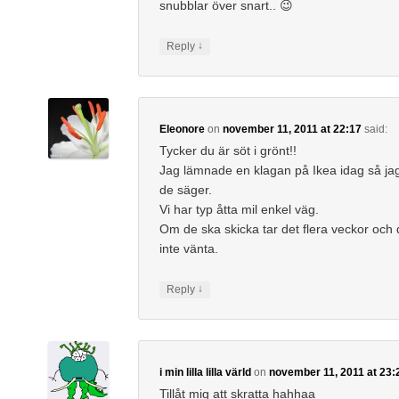
snubblar över snart.. 😉
↓
Reply
Eleonore
on
november 11, 2011 at 22:17
said:
Tycker du är söt i grönt!!
Jag lämnade en klagan på Ikea idag så jag
de säger.
Vi har typ åtta mil enkel väg.
Om de ska skicka tar det flera veckor och 
inte vänta.
↓
Reply
i min lilla lilla värld
on
november 11, 2011 at 23:
Tillåt mig att skratta hahhaa