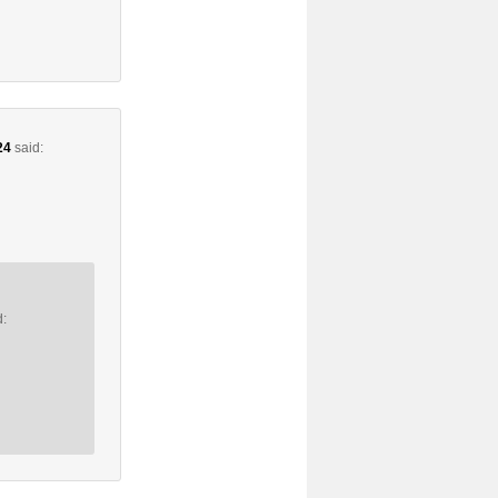
24
said:
d: