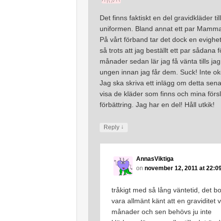
Det finns faktiskt en del gravidkläder til
uniformen. Bland annat ett par Mamm
På vårt förband tar det dock en evighet 
så trots att jag beställt ett par sådana f
månader sedan lär jag få vänta tills jag 
ungen innan jag får dem. Suck! Inte ok
Jag ska skriva ett inlägg om detta sen
visa de kläder som finns och mina försla
förbättring. Jag har en del! Håll utkik!
↓
Reply
AnnasViktiga
on
november 12, 2011 at 22:0
tråkigt med så lång väntetid, det b
vara allmänt känt att en graviditet 
månader och sen behövs ju inte