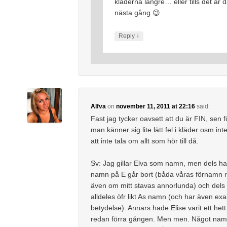
kläderna längre… eller tills det är 
nästa gång 😉
↓
Reply
Alfva
on
november 11, 2011 at 22:16
said:
Fast jag tycker oavsett att du är FIN, sen fö
man känner sig lite lätt fel i kläder osm int
att inte tala om allt som hör till då.
Sv: Jag gillar Elva som namn, men dels har
namn på E går bort (båda våras förnamn re
även om mitt stavas annorlunda) och dels 
alldeles öfr likt As namn (och har även e
betydelse). Annars hade Elise varit ett hett 
redan förra gången. Men men. Något nam