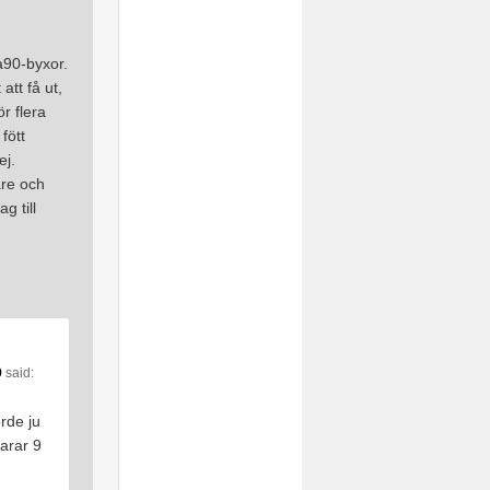
l
a90-byxor.
att få ut,
ör flera
fött
ej.
are och
g till
9
said:
orde ju
varar 9