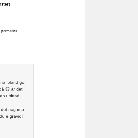
nster)
e
permalink
.
rna ibland gör
 då 😉 är det
an uttittad
det nog inte
du e gravid!