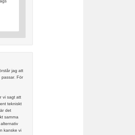
dags
rstår jag att
e passar. För
 vi sagt att
nt tekniskt
är det
xakt samma
alternativ
n kanske vi