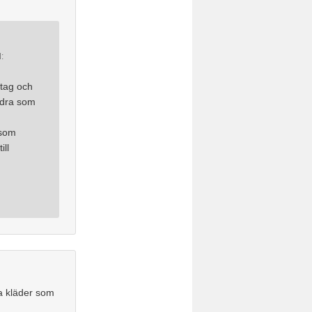
d:
 tag och
andra som
 som
ill
xa kläder som