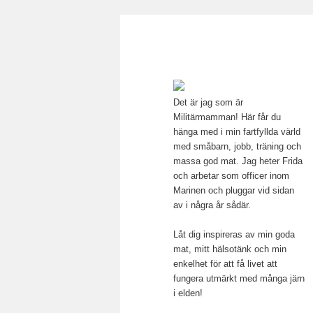
Main menu
Mamma, militär och märkbar
Skip to primary content
Militärmamma
Det är jag som är
Militärmamman! Här får du
hänga med i min fartfyllda värld
med småbarn, jobb, träning och
massa god mat. Jag heter Frida
och arbetar som officer inom
Marinen och pluggar vid sidan
av i några år sådär.
Låt dig inspireras av min goda
mat, mitt hälsotänk och min
enkelhet för att få livet att
fungera utmärkt med många järn
i elden!