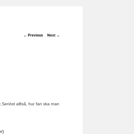
Post navigation
←
Previous
Next
→
t.Seriöst alltså, hur fan ska man
er)