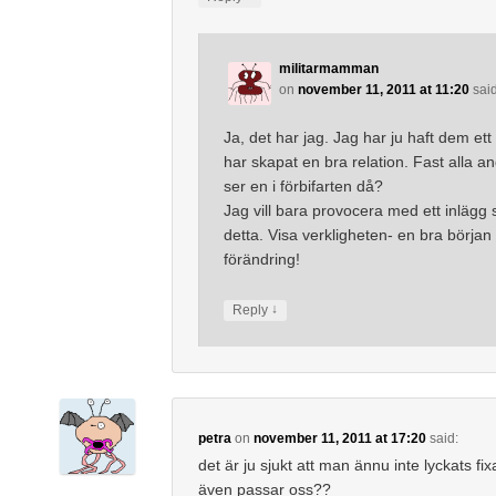
militarmamman
on
november 11, 2011 at 11:20
sai
Ja, det har jag. Jag har ju haft dem ett
har skapat en bra relation. Fast alla 
ser en i förbifarten då?
Jag vill bara provocera med ett inlägg
detta. Visa verkligheten- en bra början t
förändring!
↓
Reply
petra
on
november 11, 2011 at 17:20
said:
det är ju sjukt att man ännu inte lyckats fi
även passar oss??