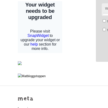
W
meta