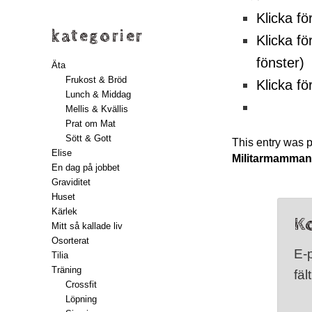
Klicka fö
kategorier
Klicka fö
fönster)
Äta
Frukost & Bröd
Klicka fö
Lunch & Middag
Mellis & Kvällis
Prat om Mat
Sött & Gott
This entry was 
Elise
Militarmamma
En dag på jobbet
Graviditet
Huset
Kärlek
K
Mitt så kallade liv
Osorterat
E-
Tilia
Träning
fäl
Crossfit
Löpning