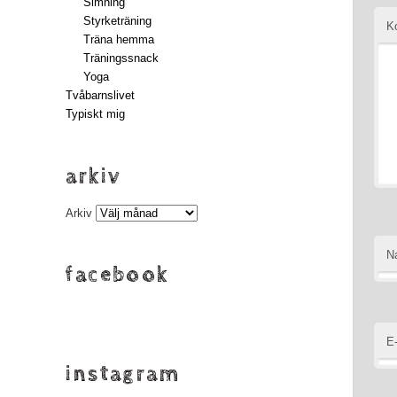
Simning
Styrketräning
K
Träna hemma
Träningssnack
Yoga
Tvåbarnslivet
Typiskt mig
arkiv
Arkiv
N
facebook
E
instagram