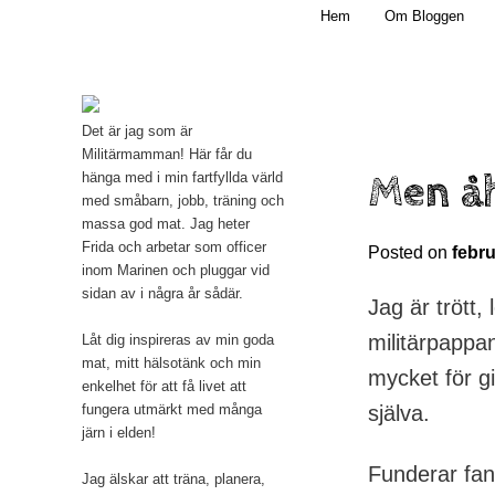
Main menu
Mamma, militär och märkbart obekväm
Hem
Om Bloggen
Skip to primary content
Militärmamman
Det är jag som är
Militärmamman! Här får du
Men å
hänga med i min fartfyllda värld
med småbarn, jobb, träning och
massa god mat. Jag heter
Frida och arbetar som officer
Posted on
febru
inom Marinen och pluggar vid
sidan av i några år sådär.
Jag är trött,
militärpappa
Låt dig inspireras av min goda
mat, mitt hälsotänk och min
mycket för gi
enkelhet för att få livet att
fungera utmärkt med många
själva.
järn i elden!
Funderar fan 
Jag älskar att träna, planera,