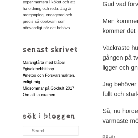
experimentera i köket och att
Gud vad förv
ha ordning och reda. Jag är
morgonpigg, engagerad och
Men kommer d
precis så obekväm som
nödvändigt när det behövs.
kommer det at
Vackraste hu
senast skrivet
gången på tv
Marängtårta med blåbär
ligger och g
#givaktochbitihop
#metoo och Försvarsmakten,
enligt mig.
Jag behöver i
Midsommar på Gökhult 2017
fullt och sta
Om att ta examen
Så, nu hörde 
sök i bloggen
varmaste mö
Search
DELA: