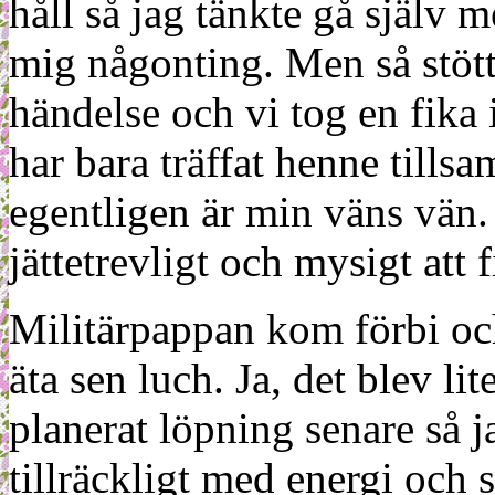
håll så jag tänkte gå själv m
mig någonting. Men så stöt
händelse och vi tog en fika 
har bara träffat henne till
egentligen är min väns vän.
jättetrevligt och mysigt att
Militärpappan kom förbi och 
äta sen luch. Ja, det blev l
planerat löpning senare så j
tillräckligt med energi och 