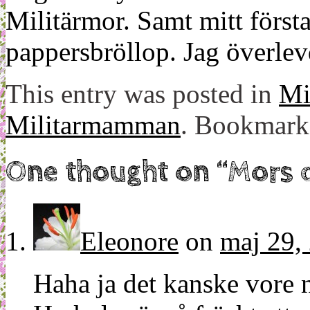
Militärmor. Samt mitt först
pappersbröllop. Jag överle
This entry was posted in
Mit
Militarmamman
. Bookmark
One thought on “
Mors 
Eleonore
on
maj 29,
Haha ja det kanske vore 