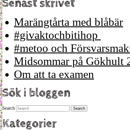
Senast skrivet
Marängtårta med blåbär
#givaktochbitihop
#metoo och Försvarsmakt
Midsommar på Gökhult 
Om att ta examen
Sök i bloggen
Search
Kategorier