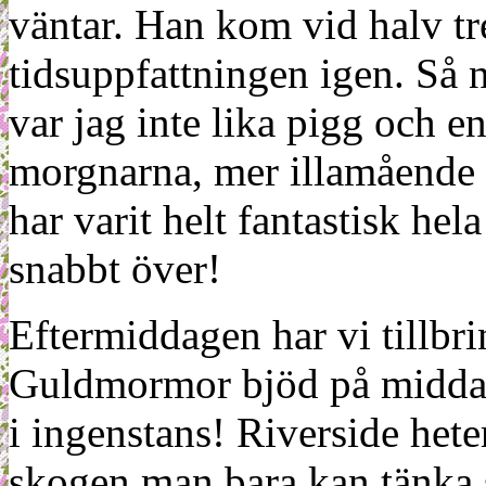
väntar. Han kom vid halv tr
tidsuppfattningen igen. Så 
var jag inte lika pigg och e
morgnarna, mer illamående a
har varit helt fantastisk hel
snabbt över!
Eftermiddagen har vi tillbr
Guldmormor bjöd på middag 
i ingenstans! Riverside heter
skogen man bara kan tänka