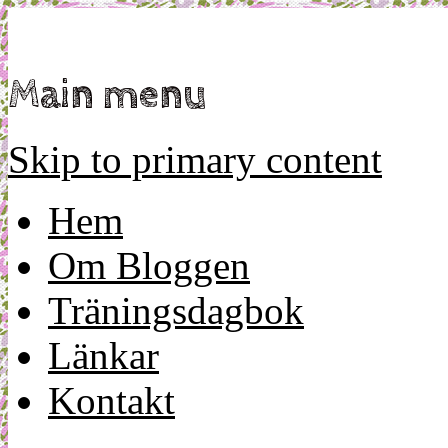
Mamma, militär och märkbart obekväm
Militärmamman
Main menu
Skip to primary content
Hem
Om Bloggen
Träningsdagbok
Länkar
Kontakt