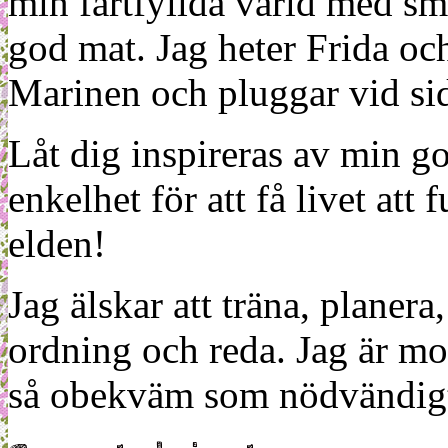
min fartfyllda värld med sm
god mat. Jag heter Frida oc
Marinen och pluggar vid sid
Låt dig inspireras av min g
enkelhet för att få livet at
elden!
Jag älskar att träna, planera
ordning och reda. Jag är m
så obekväm som nödvändigt