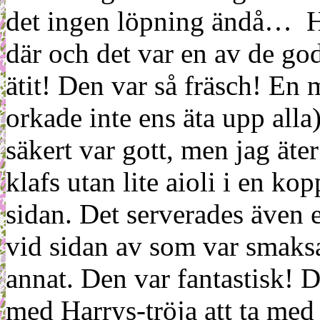
det ingen löpning ändå… Hu
där och det var en av de go
ätit! Den var så fräsch! En
orkade inte ens äta upp alla
säkert var gott, men jag äter
klafs utan lite aioli i en k
sidan. Det serverades även en
vid sidan av som var smaksa
annat. Den var fantastisk! D
med Harrys-tröja att ta med