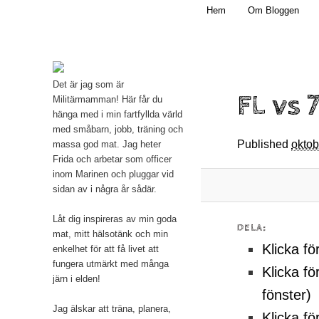
Main menu
Mamma, militär och märkbart obekväm
Hem
Om Bloggen
Skip to primary content
Militärmamman
Det är jag som är
FL vs 
Militärmamman! Här får du
hänga med i min fartfyllda värld
med småbarn, jobb, träning och
Published
oktob
massa god mat. Jag heter
Frida och arbetar som officer
inom Marinen och pluggar vid
sidan av i några år sådär.
Låt dig inspireras av min goda
DELA:
mat, mitt hälsotänk och min
Klicka fö
enkelhet för att få livet att
fungera utmärkt med många
Klicka fö
järn i elden!
fönster)
Jag älskar att träna, planera,
Klicka fö