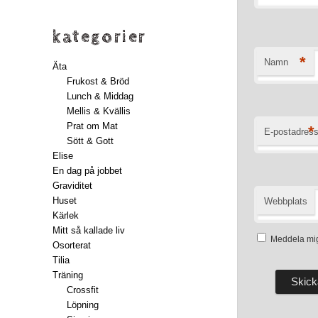
kategorier
*
Namn
Äta
Frukost & Bröd
Lunch & Middag
Mellis & Kvällis
Prat om Mat
*
E-postadres
Sött & Gott
Elise
En dag på jobbet
Graviditet
Huset
Webbplats
Kärlek
Mitt så kallade liv
Meddela mig
Osorterat
Tilia
Träning
Crossfit
Löpning