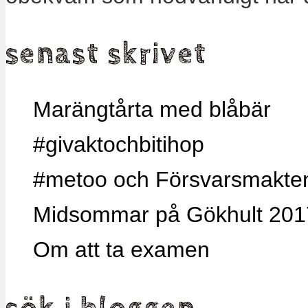
senast skrivet
Marängtårta med blåbär
#givaktochbitihop
#metoo och Försvarsmakten,
Midsommar på Gökhult 201
Om att ta examen