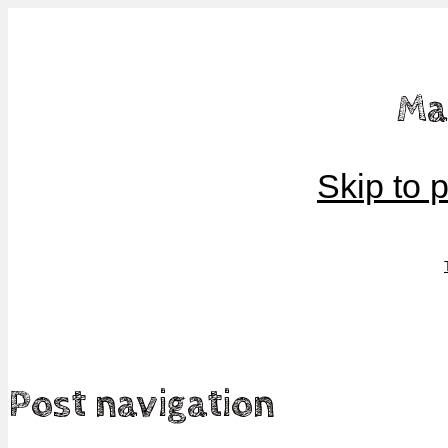
Mamma, militär och märkbart obekväm
Ma
Militärmamman
Skip to 
Post navigation