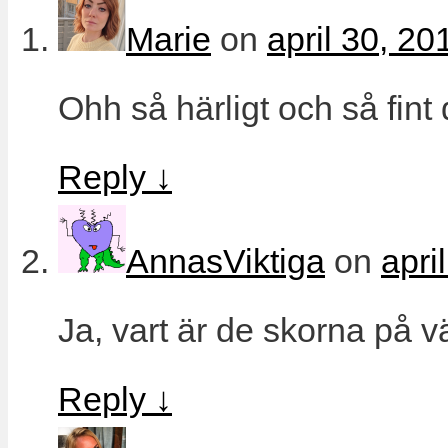
Marie
on
april 30, 20
Ohh så härligt och så fint 
Reply
↓
AnnasViktiga
on
apri
Ja, vart är de skorna på v
Reply
↓