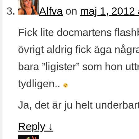
Alfva
on
maj 1, 2012 
Fick lite docmartens flas
övrigt aldrig fick äga någ
bara ”ligister” som hon utt
tydligen..
Ja, det är ju helt underbar
Reply
↓