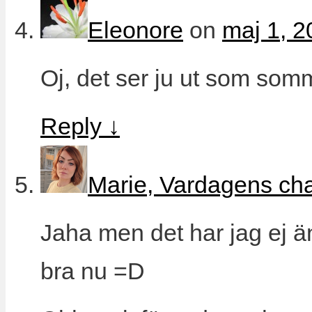
Eleonore
on
maj 1, 2
Oj, det ser ju ut som som
Reply
↓
Marie, Vardagens ch
Jaha men det har jag ej ä
bra nu =D