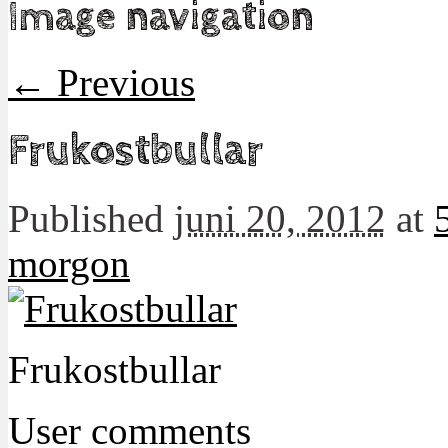
Image navigation
← Previous
Frukostbullar
Published
juni 20, 2012
at
morgon
Frukostbullar
User comments