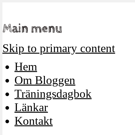
Mamma, militär och märkbart obekväm
Militärmamman
Main menu
Skip to primary content
Hem
Om Bloggen
Träningsdagbok
Länkar
Kontakt