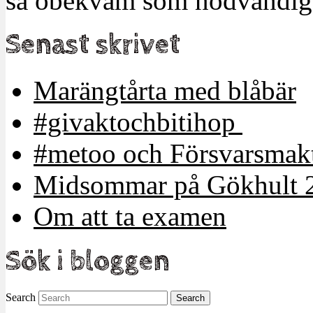
så obekväm som nödvändigt
Senast skrivet
Marängtårta med blåbär
#givaktochbitihop
#metoo och Försvarsmakt
Midsommar på Gökhult 
Om att ta examen
Sök i bloggen
Search