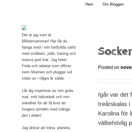
Main menu
Mamma, militär och märkbart obekväm
Hem
Om Bloggen
Skip to primary content
Militärmamman
Det är jag som är
Militärmamman! Här får du
Socke
hänga med i min fartfyllda värld
med småbarn, jobb, träning och
massa god mat. Jag heter
Frida och arbetar som officer
Posted on
nove
inom Marinen och pluggar vid
sidan av i några år sådär.
Låt dig inspireras av min goda
Igår var det f
mat, mitt hälsotänk och min
treårskalas i
enkelhet för att få livet att
fungera utmärkt med många
Karolina för 
järn i elden!
välbehövlig 
Jag älskar att träna, planera,