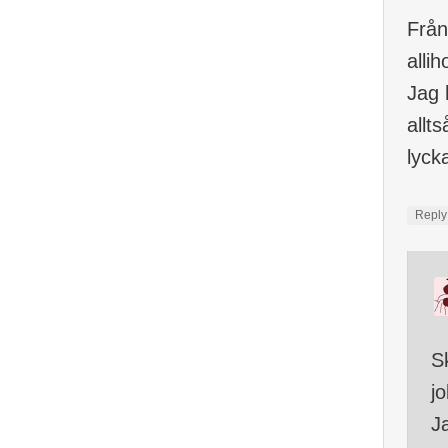
Från
alli
Jag 
allt
lyck
Repl
S
j
J