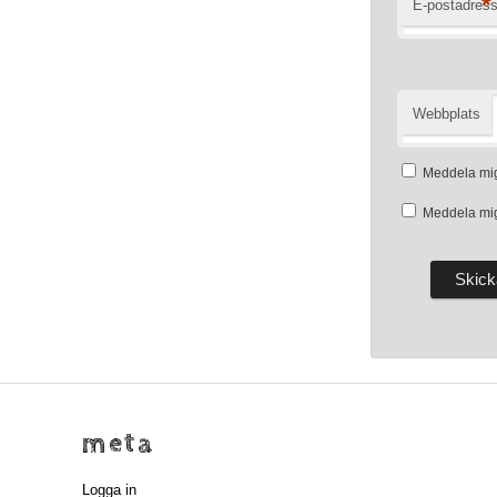
*
E-postadres
Webbplats
Meddela mig
Meddela mig
meta
Logga in