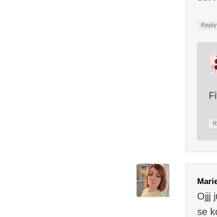
Repl
F
R
Mari
Ojjj
se k