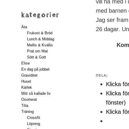
vill ha med i
med barnen o
kategorier
Jag ser fram 
Äta
26 dagar. Un
Frukost & Bröd
Lunch & Middag
Komm
Mellis & Kvällis
Prat om Mat
Sött & Gott
Elise
En dag på jobbet
Graviditet
DELA:
Huset
Klicka fö
Kärlek
Klicka fö
Mitt så kallade liv
Osorterat
fönster)
Tilia
Klicka fö
Träning
Crossfit
Löpning