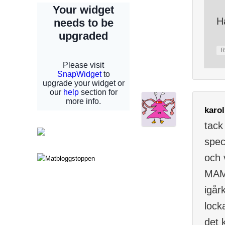
H
R
karol
tack
speci
och 
MA
igårk
lock
det k