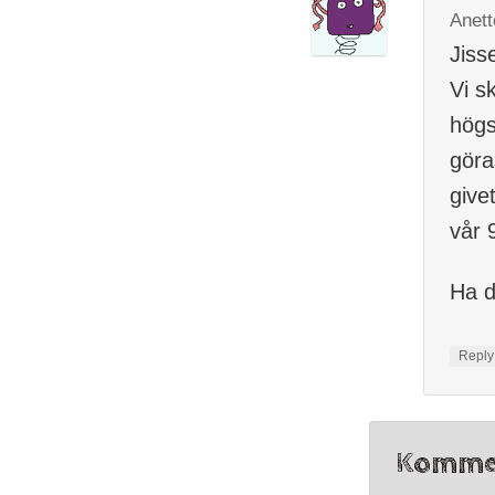
Anet
Jiss
Vi s
högs
göra
give
vår 
Ha d
Repl
Komme