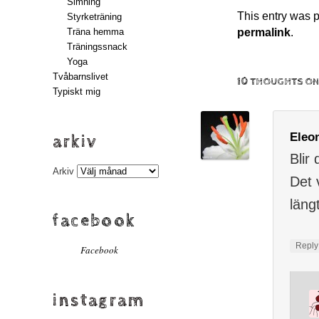
Simning
This entry was 
Styrketräning
permalink
.
Träna hemma
Träningssnack
Yoga
Tvåbarnslivet
10 THOUGHTS ON
Typiskt mig
Eleo
arkiv
Blir
Arkiv
Det v
läng
facebook
Repl
Facebook
instagram