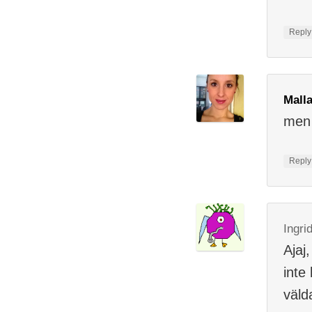
Repl
Mall
men 
Repl
Ingri
Ajaj
inte
välda