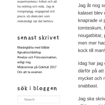
experimentera i köket och att
Jag åt nog so
ha ordning och reda. Jag är
morgonpigg, engagerad och
kalaset blev
precis så obekväm som
knaprade vi 
nödvändigt när det behövs.
tomteskum, k
nougatbitar,
senast skrivet
men mer had
Marängtårta med blåbär
kock till man
#givaktochbitihop
#metoo och Försvarsmakten,
enligt mig.
Idag har jag 
Midsommar på Gökhult 2017
därför på att
Om att ta examen
mycket och nä
snabbast.
sök i bloggen
Jag ska skri
Search