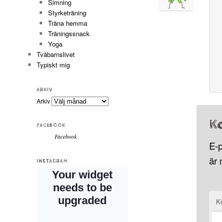
Simning
Styrketräning
Träna hemma
Träningssnack
Yoga
Tvåbarnslivet
Typiskt mig
ARKIV
Arkiv
K
FACEBOOK
Facebook
E-p
är
INSTAGRAM
K