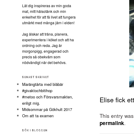
Låt dig inspireras av min goda
mat, mitt hälsotänk och min
enkelhet för att få livet att fungera
utmärkt med många järn i elden!
Jag älskar att träna, planera,
experimentera i köket och att ha
ordning och reda. Jag är
morgonpigg, engagerad och
precis så obekväm som
nödvändigt när det behövs.
SENAST SKRIVET
Marängtårta med blåbär
#givaktochbitihop
#metoo och Försvarsmakten,
Elise fick e
enligt mig.
Midsommar på Gökhult 2017
This entry wa
Om att ta examen
.
permalink
SÖK I BLOGGEN