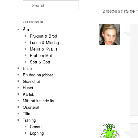
Search
2 THOUGHTS ON 
KATEGORIER
Äta
Frukost & Bröd
Lunch & Middag
Mellis & Kvällis
Prat om Mat
Sött & Gott
Elise
En dag på jobbet
Graviditet
Huset
Kärlek
Mitt så kallade liv
Osorterat
Tilia
Träning
Crossfit
Löpning