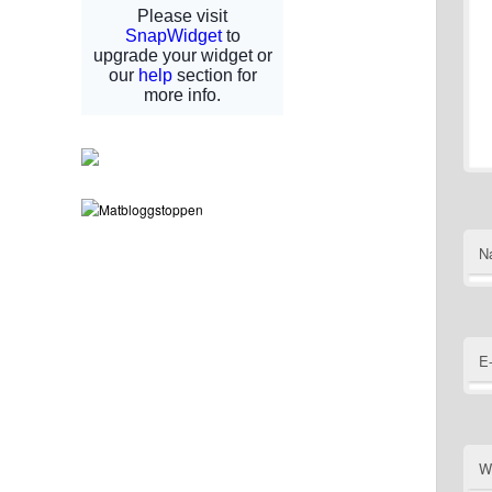
N
E
W