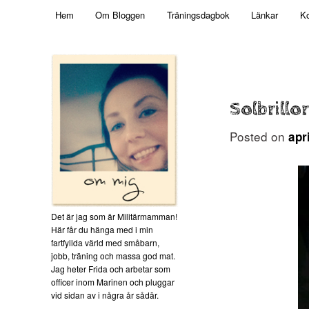
Main menu
Mamma, militär och märkbart obekväm
Hem
Om Bloggen
Träningsdagbok
Länkar
Ko
Skip to primary content
Militärmamman
Solbrillo
Posted on
apr
Det är jag som är Militärmamman!
Här får du hänga med i min
fartfyllda värld med småbarn,
jobb, träning och massa god mat.
Jag heter Frida och arbetar som
officer inom Marinen och pluggar
vid sidan av i några år sådär.