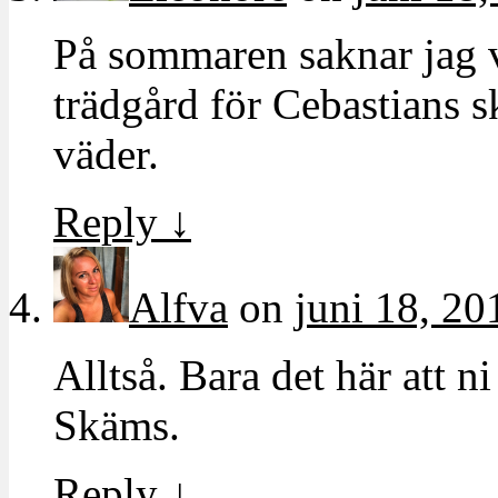
På sommaren saknar jag ve
trädgård för Cebastians 
väder.
Reply
↓
Alfva
on
juni 18, 20
Alltså. Bara det här att 
Skäms.
Reply
↓