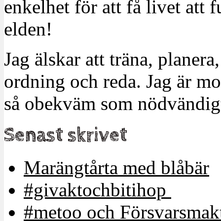
enkelhet för att få livet at
elden!
Jag älskar att träna, planera
ordning och reda. Jag är m
så obekväm som nödvändigt
Senast skrivet
Marängtårta med blåbär
#givaktochbitihop
#metoo och Försvarsmakt