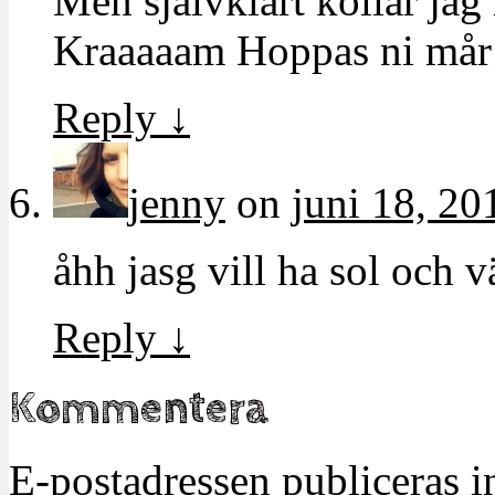
Men självklart kollar jag 
Kraaaaam Hoppas ni mår f
Reply
↓
jenny
on
juni 18, 20
åhh jasg vill ha sol och 
Reply
↓
Kommentera
E-postadressen publiceras in