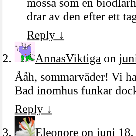
mössa som en biodlarh
drar av den efter ett ta
Reply
↓
AnnasViktiga
on
jun
Ååh, sommarväder! Vi har
Bad inomhus funkar dock 
Reply
↓
Eleonore
on
juni 18,