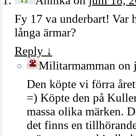
Annika
on
juni 18, 
Fy 17 va underbart! Var h
långa ärmar?
Reply
↓
Militarmamman
on
Den köpte vi förra året,
=) Köpte den på Kulle
massa olika märken. D
det finns en tillhöran