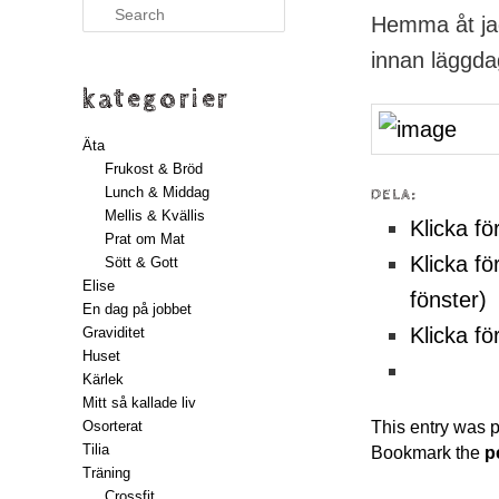
Search
Hemma åt jag
innan läggdag
kategorier
Äta
Frukost & Bröd
Lunch & Middag
DELA:
Mellis & Kvällis
Klicka fö
Prat om Mat
Klicka fö
Sött & Gott
Elise
fönster)
En dag på jobbet
Klicka fö
Graviditet
Huset
Kärlek
Mitt så kallade liv
This entry was 
Osorterat
Tilia
Bookmark the
p
Träning
Crossfit