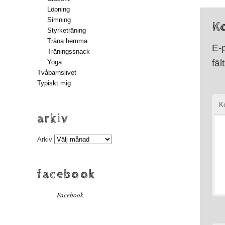
Löpning
Simning
K
Styrketräning
Träna hemma
E-
Träningssnack
fäl
Yoga
Tvåbarnslivet
Typiskt mig
K
arkiv
Arkiv
facebook
Facebook