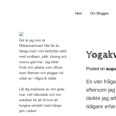
Main menu
Hem
Om Bloggen
Skip to primary content
Det är jag som är
Militärmamman! Här får du
Yogakv
hänga med i min fartfyllda värld
med småbarn, jobb, träning och
massa god mat. Jag heter
Frida och arbetar som officer
Posted on
augus
inom Marinen och pluggar vid
sidan av i några år sådär.
En vän fråga
eftersom jag i
Låt dig inspireras av min goda
mat, mitt hälsotänk och min
tänkte jag a
enkelhet för att få livet att
fungera utmärkt med många
tidigare erfa
järn i elden!