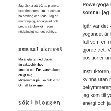
Poweryoga b
Jag älskar att träna, planera,
experimentera i köket och att
somnar jag 
ha ordning och reda. Jag är
morgonpigg, engagerad och
Igår var det
precis så obekväm som
nödvändigt när det behövs.
yogandet är l
fall som en r
senast skrivet
gjorde det. 
positioner un
Marängtårta med blåbär
#givaktochbitihop
#metoo och Försvarsmakten,
Instruktören,
enligt mig.
kvinna utan m
Midsommar på Gökhult 2017
Om att ta examen
bekymmersry
jag kom till 
sök i bloggen
energi och ja