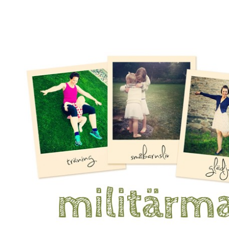
Mamma, militär och märkbart obekväm
Militärmamman