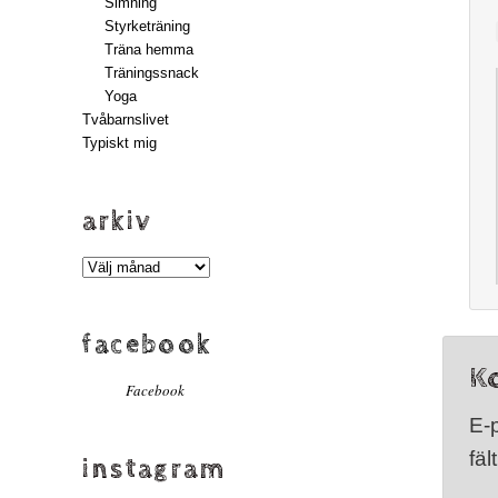
Simning
Styrketräning
Träna hemma
Träningssnack
Yoga
Tvåbarnslivet
Typiskt mig
arkiv
Arkiv
facebook
K
Facebook
E-
fäl
instagram