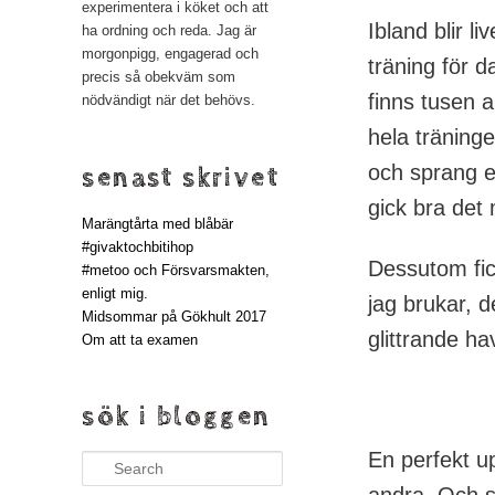
experimentera i köket och att
Ibland blir l
ha ordning och reda. Jag är
morgonpigg, engagerad och
träning för d
precis så obekväm som
finns tusen a
nödvändigt när det behövs.
hela träninge
och sprang e
senast skrivet
gick bra det
Marängtårta med blåbär
#givaktochbitihop
Dessutom fick
#metoo och Försvarsmakten,
enligt mig.
jag brukar, 
Midsommar på Gökhult 2017
glittrande h
Om att ta examen
sök i bloggen
En perfekt u
Search