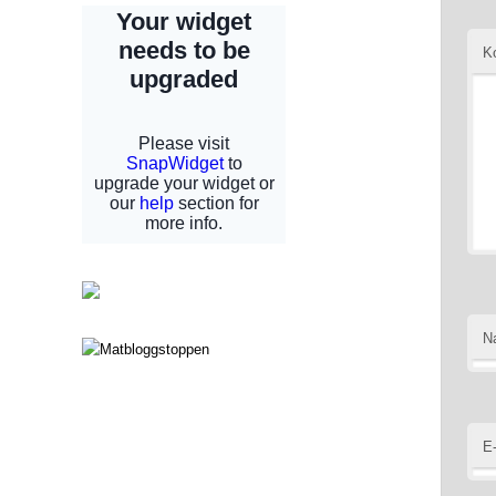
K
N
E