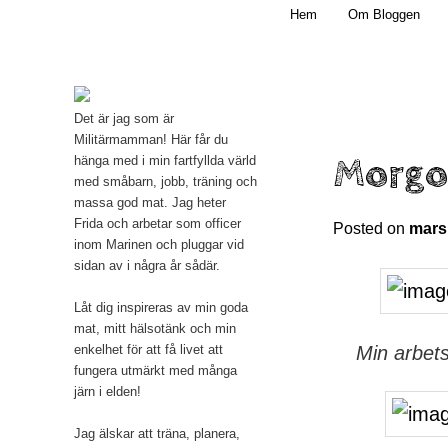
Main menu
Mamma, militär och märkbart obekväm
Hem
Om Bloggen
Skip to primary content
Militärmamman
Det är jag som är
Militärmamman! Här får du
Morgon
hänga med i min fartfyllda värld
med småbarn, jobb, träning och
massa god mat. Jag heter
Frida och arbetar som officer
Posted on
mars
inom Marinen och pluggar vid
sidan av i några år sådär.
Låt dig inspireras av min goda
mat, mitt hälsotänk och min
Min arbets
enkelhet för att få livet att
fungera utmärkt med många
järn i elden!
Jag älskar att träna, planera,