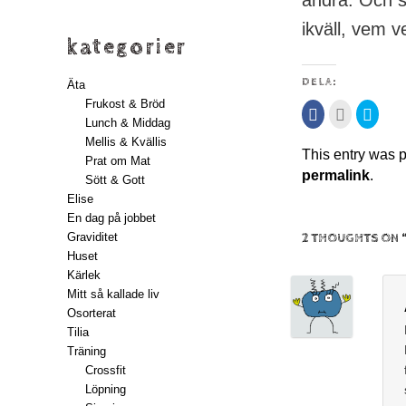
andra. Och så
ikväll, vem v
kategorier
DELA:
Äta
Frukost & Bröd
Klicka
Klicka
Klicka
för
för
för
Lunch & Middag
att
att
att
Mellis & Kvällis
dela
maila
dela
This entry was 
på
detta
på
Prat om Mat
Facebook
till
Twitte
permalink
.
(Öppnas
en
(Öppn
Sött & Gott
i
vän
i
ett
(Öppnas
ett
Elise
nytt
i
nytt
En dag på jobbet
fönster)
ett
fönste
nytt
Graviditet
2 THOUGHTS ON 
fönster)
Huset
Kärlek
Mitt så kallade liv
Osorterat
Tilia
Träning
Crossfit
Löpning