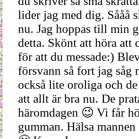
du skriver så små skratt
lider jag med dig. Sååå sk
nu. Jag hoppas till min gu
detta. Skönt att höra at
för att du messade:) Ble
försvann så fort jag så
också lite oroliga och de
att allt är bra nu. De pr
häromdagen 😉 Vi får hö
gumman. Hälsa mannen di