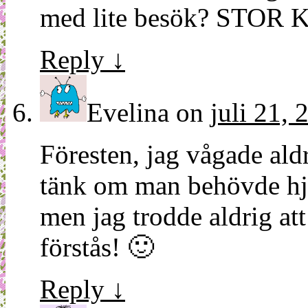
med lite besök? STOR
Reply
↓
Evelina
on
juli 21, 
Föresten, jag vågade ald
tänk om man behövde hjäl
men jag trodde aldrig att
förstås! 🙂
Reply
↓