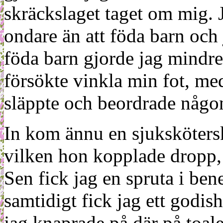
skräckslaget taget om mig. J
ondare än att föda barn och 
föda barn gjorde jag mindr
försökte vinkla min fot, me
släppte och beordrade någon
In kom ännu en sjuksköterska
vilken hon kopplade dropp, 
Sen fick jag en spruta i ben
samtidigt fick jag ett godi
jag knaprade på där på toale