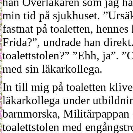
han Överläkaren som jag ha
min tid på sjukhuset. ”Ursäk
fastnat på toaletten, hennes 
Frida?”, undrade han direkt
toalettstolen?” ”Ehh, ja”. ”
med sin läkarkollega.
In till mig på toaletten kli
läkarkollega under utbildni
barnmorska, Militärpappan o
toalettstolen med engångst