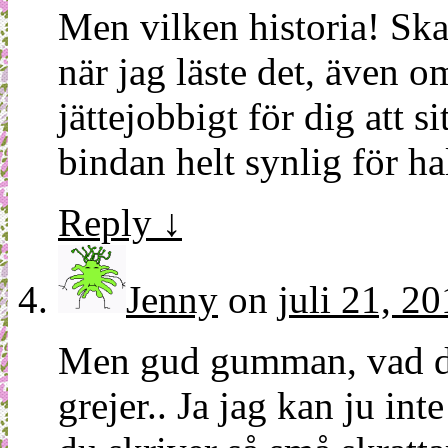
Men vilken historia! Ska 
när jag läste det, även om
jättejobbigt för dig att s
bindan helt synlig för 
Reply
↓
Jenny
on
juli 21, 2
Men gud gumman, vad du
grejer.. Ja jag kan ju inte