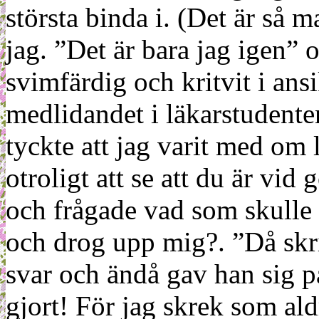
största binda i. (Det är så m
jag. ”Det är bara jag igen” o
svimfärdig och kritvit i ansi
medlidandet i läkarstudente
tyckte att jag varit med om 
otroligt att se att du är vid
och frågade vad som skulle
och drog upp mig?. ”Då skrik
svar och ändå gav han sig på
gjort! För jag skrek som ald