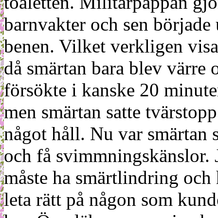
toaletten. Militärpappan gjo
barnvakter och sen började
benen. Vilket verkligen visad
då smärtan bara blev värre o
försökte i kanske 20 minuter
men smärtan satte tvärstopp
något håll. Nu var smärtan 
och få svimmningskänslor. Ja
måste ha smärtlindring och h
leta rätt på någon som kunde 