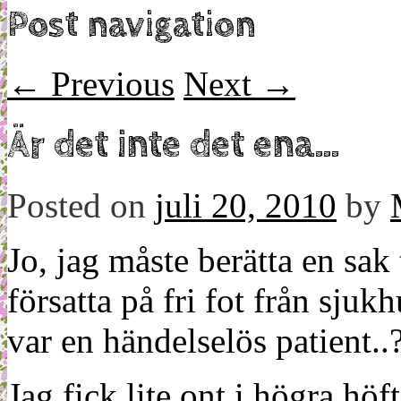
Post navigation
←
Previous
Next
→
Är det inte det ena…
Posted on
juli 20, 2010
by
Jo, jag måste berätta en sak
försatta på fri fot från sjukh
var en händelselös patient..
Jag fick lite ont i högra hö