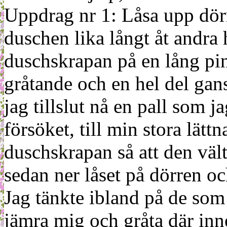
Uppdrag nr 1: Låsa upp dörre
duschen lika långt åt andra 
duschskrapan på en lång pi
gråtande och en hel del gan
jag tillslut nå en pall som j
försöket, till min stora lätt
duschskrapan så att den väl
sedan ner låset på dörren o
Jag tänkte ibland på de som
jämra mig och gråta där inne