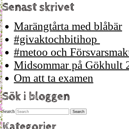
Senast skrivet
Marängtårta med blåbär
#givaktochbitihop
#metoo och Försvarsmakt
Midsommar på Gökhult 
Om att ta examen
Sök i bloggen
Search
Kategorier