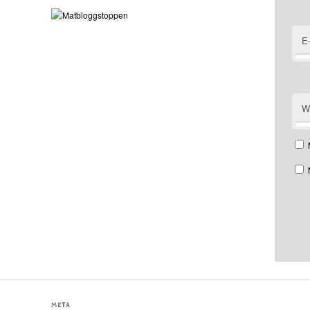
E
W
META