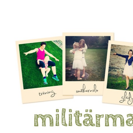
Mamma, militär och märkbart obekväm
Militärmamman