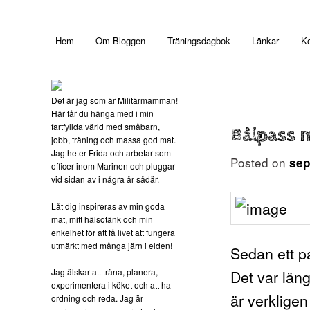
Main menu
Hem
Om Bloggen
Träningsdagbok
Länkar
Ko
Skip to primary content
Det är jag som är Militärmamman!
Här får du hänga med i min
fartfyllda värld med småbarn,
Bålpass 
jobb, träning och massa god mat.
Jag heter Frida och arbetar som
Posted on
sep
officer inom Marinen och pluggar
vid sidan av i några år sådär.
Låt dig inspireras av min goda
mat, mitt hälsotänk och min
enkelhet för att få livet att fungera
utmärkt med många järn i elden!
Sedan ett pa
Jag älskar att träna, planera,
Det var län
experimentera i köket och att ha
är verklige
ordning och reda. Jag är