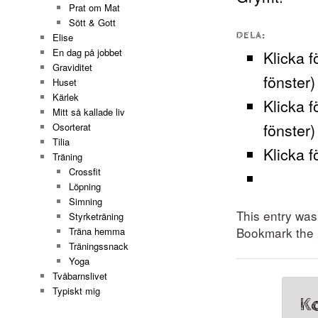
Prat om Mat
Sött & Gott
DELA:
Elise
En dag på jobbet
Klicka f
Graviditet
fönster)
Huset
Kärlek
Klicka f
Mitt så kallade liv
fönster)
Osorterat
Tilia
Klicka f
Träning
Crossfit
Löpning
Simning
This entry wa
Styrketräning
Bookmark the
Träna hemma
Träningssnack
Yoga
Tvåbarnslivet
Typiskt mig
K