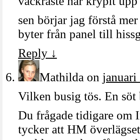
vackraste har krypit upp 
sen börjar jag förstå me
byter från panel till hiss
Reply
↓
Mathilda
on
januari
Vilken busig tös. En söt 
Du frågade tidigare om 
tycker att HM överlägset 