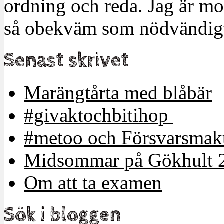
ordning och reda. Jag är m
så obekväm som nödvändigt
Senast skrivet
Marängtårta med blåbär
#givaktochbitihop
#metoo och Försvarsmakt
Midsommar på Gökhult 
Om att ta examen
Sök i bloggen