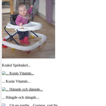
Krakel Spektakel...
... Kusin Vitamin...
... Hängde och slängde...