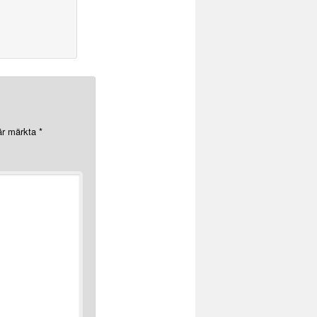
 är märkta
*