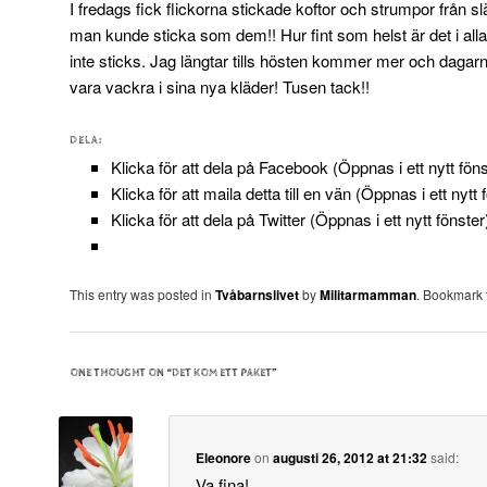
I fredags fick flickorna stickade koftor och strumpor från 
man kunde sticka som dem!! Hur fint som helst är det i all
inte sticks. Jag längtar tills hösten kommer mer och dagarna
vara vackra i sina nya kläder! Tusen tack!!
DELA:
Klicka för att dela på Facebook (Öppnas i ett nytt föns
Klicka för att maila detta till en vän (Öppnas i ett nytt 
Klicka för att dela på Twitter (Öppnas i ett nytt fönster
This entry was posted in
Tvåbarnslivet
by
Militarmamman
. Bookmark
ONE THOUGHT ON “
DET KOM ETT PAKET
”
Eleonore
on
augusti 26, 2012 at 21:32
said:
Va fina!