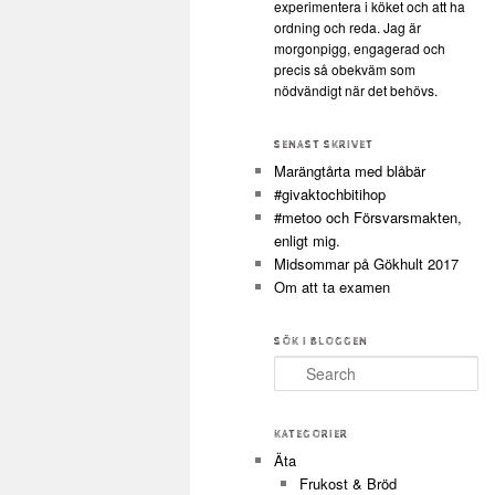
experimentera i köket och att ha
ordning och reda. Jag är
morgonpigg, engagerad och
precis så obekväm som
nödvändigt när det behövs.
SENAST SKRIVET
Marängtårta med blåbär
#givaktochbitihop
#metoo och Försvarsmakten,
enligt mig.
Midsommar på Gökhult 2017
Om att ta examen
SÖK I BLOGGEN
Search
KATEGORIER
Äta
Frukost & Bröd