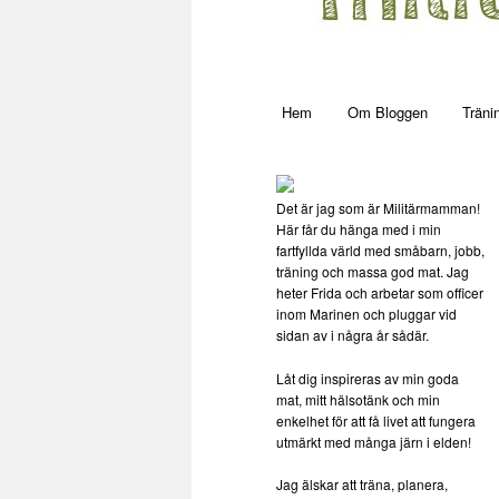
Main menu
Hem
Om Bloggen
Träni
Skip to primary content
Det är jag som är Militärmamman!
Här får du hänga med i min
fartfyllda värld med småbarn, jobb,
träning och massa god mat. Jag
heter Frida och arbetar som officer
inom Marinen och pluggar vid
sidan av i några år sådär.
Låt dig inspireras av min goda
mat, mitt hälsotänk och min
enkelhet för att få livet att fungera
utmärkt med många järn i elden!
Jag älskar att träna, planera,