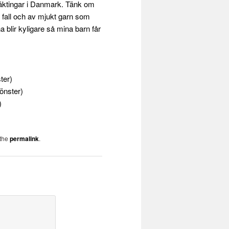
släktingar i Danmark. Tänk om
a fall och av mjukt garn som
 blir kyligare så mina barn får
ter)
fönster)
)
 the
permalink
.