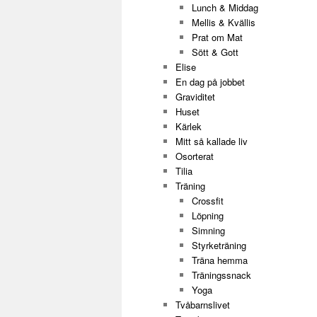
Lunch & Middag
Mellis & Kvällis
Prat om Mat
Sött & Gott
Elise
En dag på jobbet
Graviditet
Huset
Kärlek
Mitt så kallade liv
Osorterat
Tilia
Träning
Crossfit
Löpning
Simning
Styrketräning
Träna hemma
Träningssnack
Yoga
Tvåbarnslivet