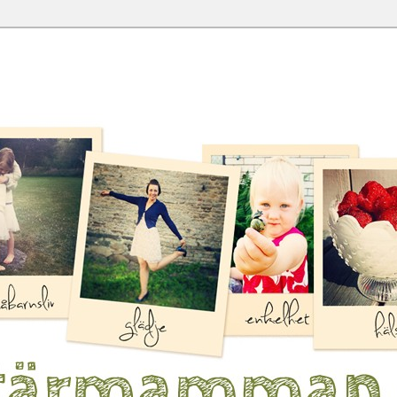
t obekväm
n