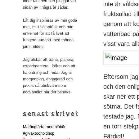
inom Marinen och pluggar vid
inte är våld
sidan av i några år sådär.
fruktsallad t
Låt dig inspireras av min goda
genom att ko
mat, mitt hälsotänk och min
vattenbad på 
enkelhet för att få livet att
fungera utmärkt med många
visst vara al
järn i elden!
Jag älskar att träna, planera,
experimentera i köket och att
ha ordning och reda. Jag är
Eftersom jag
morgonpigg, engagerad och
precis så obekväm som
och den enlig
nödvändigt när det behövs.
skar ner ett p
sötma. Det f
senast skrivet
testade jag.
en torr stekp
Marängtårta med blåbär
#givaktochbitihop
Färdigt!