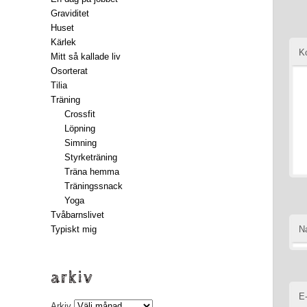
Graviditet
Huset
Kärlek
K
Mitt så kallade liv
Osorterat
Tilia
Träning
Crossfit
Löpning
Simning
Styrketräning
Träna hemma
Träningssnack
Yoga
Tvåbarnslivet
Typiskt mig
N
arkiv
E
Arkiv