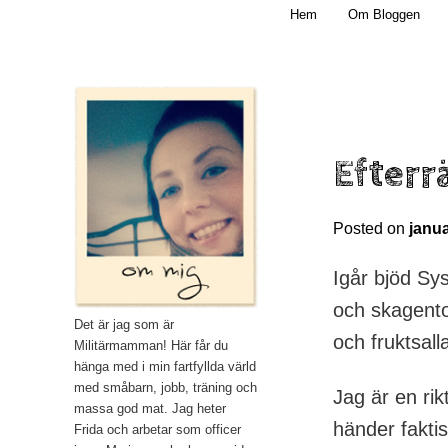
Main menu
Mamma, militär och märkbart obekväm
Hem
Om Bloggen
Skip to primary content
Militärmamman
Efterr
Posted on
janua
Igår bjöd Sy
och skagentoas
Det är jag som är
och fruktsalla
Militärmamman! Här får du
hänga med i min fartfyllda värld
med småbarn, jobb, träning och
Jag är en rik
massa god mat. Jag heter
händer fakti
Frida och arbetar som officer