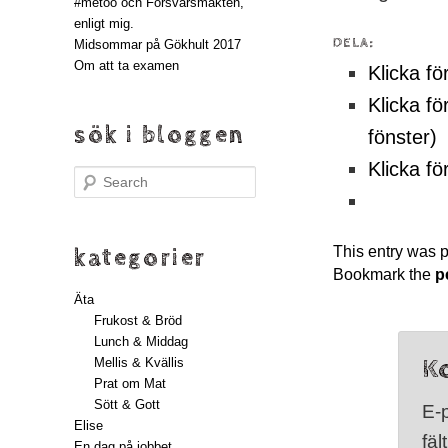
#metoo och Försvarsmakten,
enligt mig.
DELA:
Midsommar på Gökhult 2017
Om att ta examen
Klicka fö
Klicka fö
sök i bloggen
fönster)
Klicka fö
Search
This entry was 
kategorier
Bookmark the
p
Äta
Frukost & Bröd
Lunch & Middag
K
Mellis & Kvällis
Prat om Mat
Sött & Gott
E-
Elise
fäl
En dag på jobbet