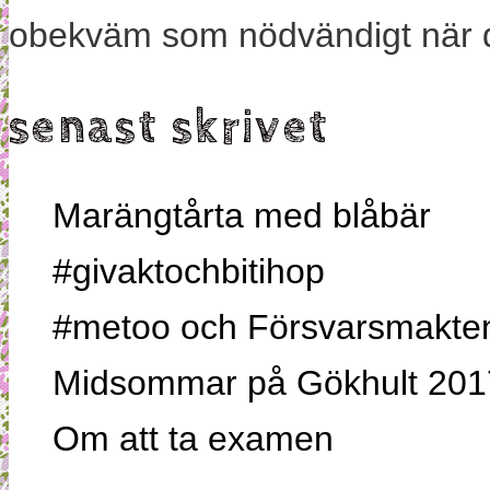
obekväm som nödvändigt när 
senast skrivet
Marängtårta med blåbär
#givaktochbitihop
#metoo och Försvarsmakten,
Midsommar på Gökhult 201
Om att ta examen