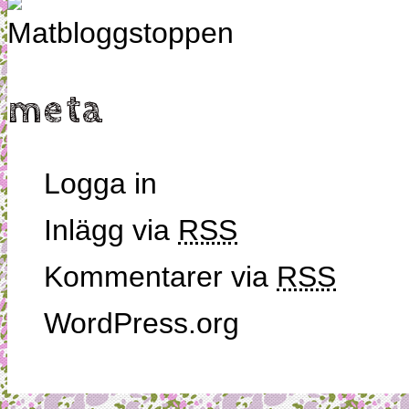
meta
Logga in
Inlägg via
RSS
Kommentarer via
RSS
WordPress.org