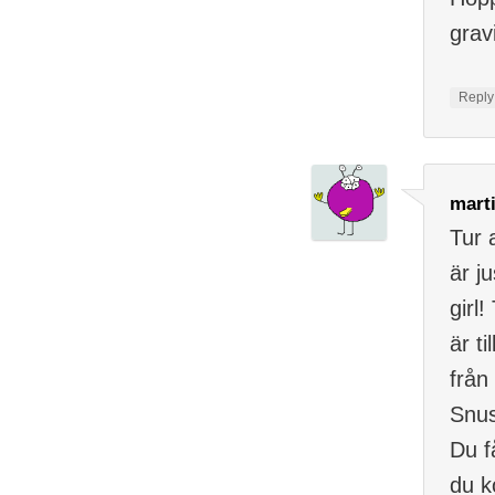
grav
Repl
mart
Tur 
är j
girl!
är t
från
Snus
Du f
du k