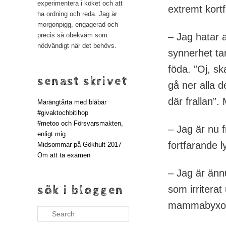
experimentera i köket och att
extremt kort
ha ordning och reda. Jag är
morgonpigg, engagerad och
– Jag hatar a
precis så obekväm som
nödvändigt när det behövs.
synnerhet ta
föda. ”Oj, sk
senast skrivet
gå ner alla d
där frallan”. 
Marängtårta med blåbär
#givaktochbitihop
#metoo och Försvarsmakten,
– Jag är nu f
enligt mig.
fortfarande l
Midsommar på Gökhult 2017
Om att ta examen
– Jag är änn
sök i bloggen
som irriterat
mammabyxor) l
Search