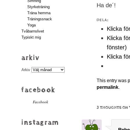
Simning
Ha de´!
Styrketräning
Träna hemma
Träningssnack
DELA:
Yoga
Klicka fö
Tvåbarnslivet
Klicka fö
Typiskt mig
fönster)
Klicka fö
arkiv
Arkiv
This entry was 
permalink
.
facebook
Facebook
3 THOUGHTS ON 
instagram
Rebe