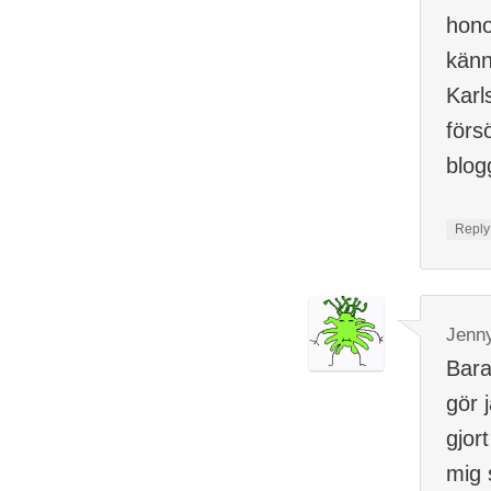
hono
känn
Karl
förs
blog
Repl
Jenn
Bara
gör 
gjor
mig 