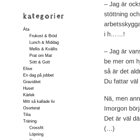
– Jag är ocks
stöttning oc
kategorier
arbetsskygga 
Äta
i h……!
Frukost & Bröd
Lunch & Middag
Mellis & Kvällis
– Jag är vans
Prat om Mat
be mer om hjä
Sött & Gott
Elise
så är det ald
En dag på jobbet
Du fattar väl 
Graviditet
Huset
Kärlek
Nä, men annar
Mitt så kallade liv
Imorgon börj
Osorterat
Tilia
Det är väl dä
Träning
(…)
Crossfit
Löpning