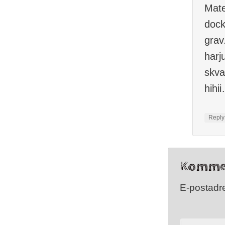
Mate
dock
grav
harj
skva
hihi
Repl
Komme
E-postadre