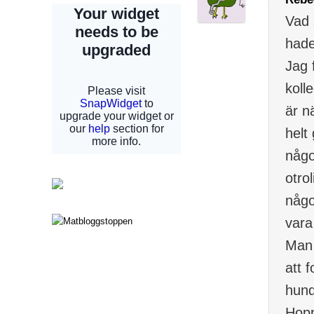
Vad 
hade
Jag 
kolle
är n
helt
någo
otro
någo
vara
Man 
att 
hund
Hopp