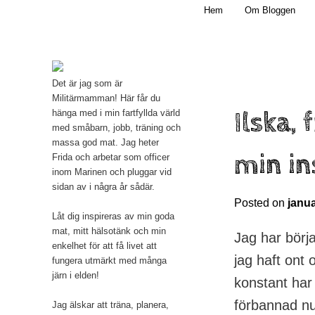
Main menu
Mamma, militär och märkbart obekväm
Hem
Om Bloggen
Skip to primary content
Militärmamman
Det är jag som är
Militärmamman! Här får du
Ilska, 
hänga med i min fartfyllda värld
med småbarn, jobb, träning och
massa god mat. Jag heter
min in
Frida och arbetar som officer
inom Marinen och pluggar vid
sidan av i några år sådär.
Posted on
janua
Låt dig inspireras av min goda
mat, mitt hälsotänk och min
Jag har börja
enkelhet för att få livet att
jag haft ont 
fungera utmärkt med många
järn i elden!
konstant har 
förbannad nu
Jag älskar att träna, planera,