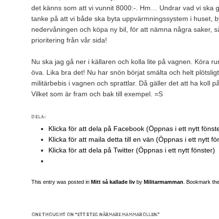
det känns som att vi vunnit 8000:-. Hm… Undrar vad vi ska 
tanke på att vi både ska byta uppvärmningssystem i huset, by
nedervåningen och köpa ny bil, för att nämna några saker, s
prioritering från vår sida!
Nu ska jag gå ner i källaren och kolla lite på vagnen. Köra run
öva. Lika bra det! Nu har snön börjat smälta och helt plötsligt
militärbebis i vagnen och sprattlar. Då gäller det att ha koll
Vilket som är fram och bak till exempel. =S
DELA:
Klicka för att dela på Facebook (Öppnas i ett nytt fönst
Klicka för att maila detta till en vän (Öppnas i ett nytt fö
Klicka för att dela på Twitter (Öppnas i ett nytt fönster)
This entry was posted in
Mitt så kallade liv
by
Militarmamman
. Bookmark th
ONE THOUGHT ON “
ETT STEG NÄRMARE MAMMAROLLEN.
”