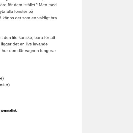
göra för dem istället? Men med
ta alla fönster på
å känns det som en väldigt bra
t den lite kanske, bara för att
 ligger det en livs levande
 på hur den där vagnen fungerar.
er)
nster)
e
permalink
.