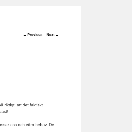
Post navigation
←
Previous
Next
→
 riktigt, att det faktiskt
bäst!
passar oss och våra behov. De