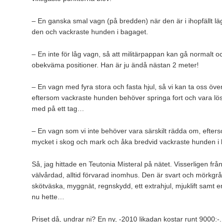
– En ganska smal vagn (på bredden) när den är i ihopfällt läg
den och vackraste hunden i bagaget.
– En inte för låg vagn, så att militärpappan kan gå normalt o
obekväma positioner. Han är ju ändå nästan 2 meter!
– En vagn med fyra stora och fasta hjul, så vi kan ta oss öv
eftersom vackraste hunden behöver springa fort och vara lös
med på ett tag…
– En vagn som vi inte behöver vara särskilt rädda om, efte
mycket i skog och mark och åka bredvid vackraste hunden i b
Så, jag hittade en Teutonia Misteral på nätet. Visserligen frå
välvårdad, alltid förvarad inomhus. Den är svart och mörkgrå 
skötväska, myggnät, regnskydd, ett extrahjul, mjuklift samt e
nu hette…
Priset då, undrar ni? En ny, -2010 likadan kostar runt 9000:-.