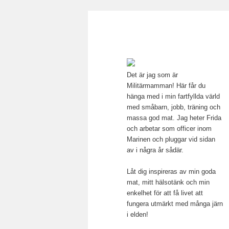
Main menu
Mamma, militär och märkbar
Skip to primary content
Militärmamma
Det är jag som är
Militärmamman! Här får du
hänga med i min fartfyllda värld
med småbarn, jobb, träning och
massa god mat. Jag heter Frida
och arbetar som officer inom
Marinen och pluggar vid sidan
av i några år sådär.
Låt dig inspireras av min goda
mat, mitt hälsotänk och min
enkelhet för att få livet att
fungera utmärkt med många järn
i elden!