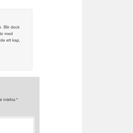
. Blir dock
 är med
rde ett kap,
 är märkta
*