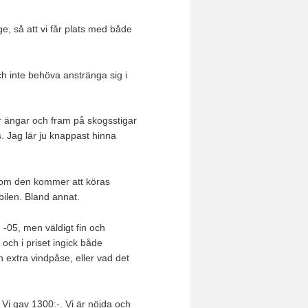
e, så att vi får plats med både
ch inte behöva anstränga sig i
er ängar och fram på skogsstigar
. Jag lär ju knappast hinna
rsom den kommer att köras
ilen. Bland annat.
n -05, men väldigt fin och
och i priset ingick både
n extra vindpåse, eller vad det
 Vi gav 1300:-. Vi är nöjda och