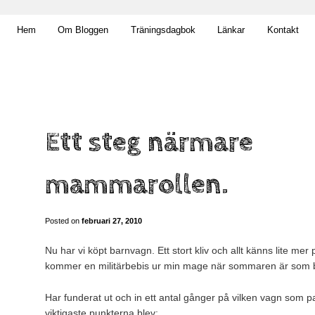
t obekväm
Hem
Om Bloggen
Träningsdagbok
Länkar
Kontakt
n
Ett steg närmare
mammarollen.
Posted on
februari 27, 2010
Nu har vi köpt barnvagn. Ett stort kliv och allt känns lite mer på
kommer en militärbebis ur min mage när sommaren är som 
Har funderat ut och in ett antal gånger på vilken vagn som 
viktigaste punkterna blev: