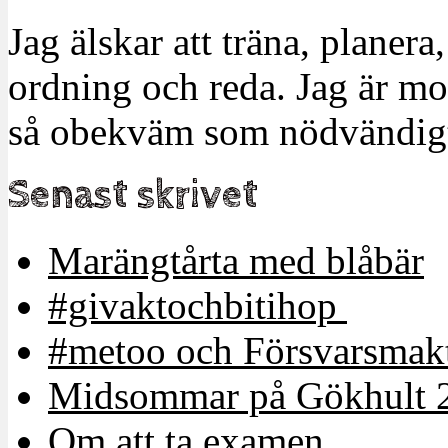
Jag älskar att träna, planera
ordning och reda. Jag är m
så obekväm som nödvändigt
Senast skrivet
Marängtårta med blåbär
#givaktochbitihop
#metoo och Försvarsmakt
Midsommar på Gökhult 
Om att ta examen