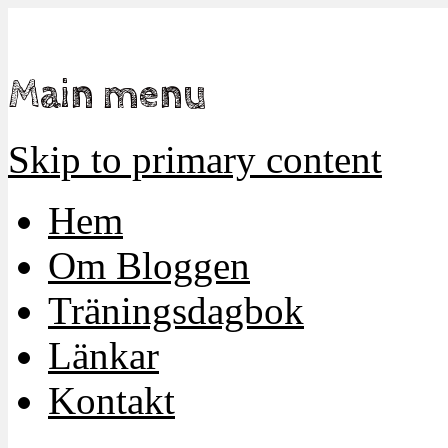
Mamma, militär och märkbart obekväm
Militärmamman
Main menu
Skip to primary content
Hem
Om Bloggen
Träningsdagbok
Länkar
Kontakt