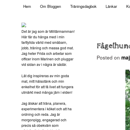
Main menu
Mamma, militär och märkbart obekväm
Hem
Om Bloggen
Träningsdagbok
Länkar
Ko
Skip to primary content
Militärmamman
Det är jag som är Militärmamman!
Här får du hänga med i min
fartfyllda värld med småbarn,
Fågelhun
jobb, träning och massa god mat.
Jag heter Frida och arbetar som
Posted on
maj
officer inom Marinen och pluggar
vid sidan av i några år sådär.
Låt dig inspireras av min goda
mat, mitt hälsotänk och min
enkelhet för att få livet att fungera
utmärkt med många järn i elden!
Jag älskar att träna, planera,
experimentera i köket och att ha
ordning och reda. Jag är
morgonpigg, engagerad och
precis så obekväm som