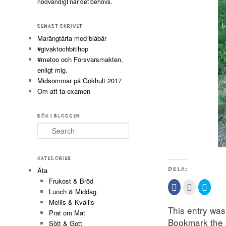
nödvändigt när det behövs.
SENAST SKRIVET
Marängtårta med blåbär
#givaktochbitihop
#metoo och Försvarsmakten,
enligt mig.
Midsommar på Gökhult 2017
Om att ta examen
SÖK I BLOGGEN
Search
KATEGORIER
Äta
DELA:
Frukost & Bröd
Klicka
Klicka
Klicka
Lunch & Middag
för
för
för
att
att
att
Mellis & Kvällis
dela
maila
dela
This entry wa
på
detta
på
Prat om Mat
Facebook
till
Twitte
Bookmark the
(Öppnas
en
(Öppn
Sött & Gott