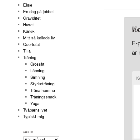
i
vän
i
Elise
ett
(Öppnas
ett
nytt
i
nytt
En dag på jobbet
fönster)
ett
fönste
nytt
Graviditet
fönster)
Huset
K
Kärlek
Mitt så kallade liv
E-p
Osorterat
Tilia
är
Träning
Crossfit
Löpning
Simning
K
Styrketräning
Träna hemma
Träningssnack
Yoga
Tvåbarnslivet
Typiskt mig
ARKIV
Arkiv