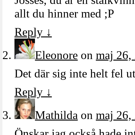
allt du hinner med ;P
Reply
↓
Eleonore
on
maj 26,
Det där sig inte helt fel ut
Reply
↓
Mathilda
on
maj 26,
Önskar jag också hade int