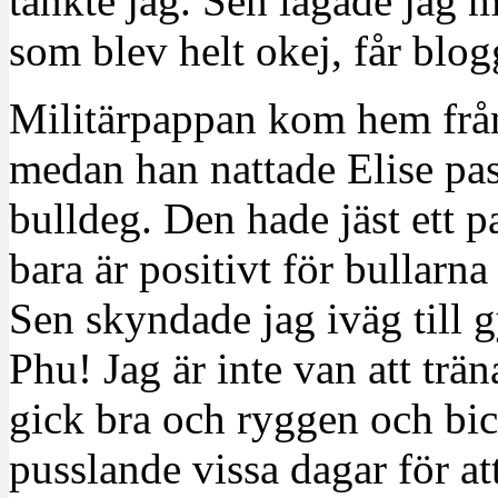
tänkte jag. Sen lagade jag m
som blev helt okej, får bl
Militärpappan kom hem från 
medan han nattade Elise pas
bulldeg. Den hade jäst ett p
bara är positivt för bullarn
Sen skyndade jag iväg till g
Phu! Jag är inte van att trä
gick bra och ryggen och bicep
pusslande vissa dagar för at