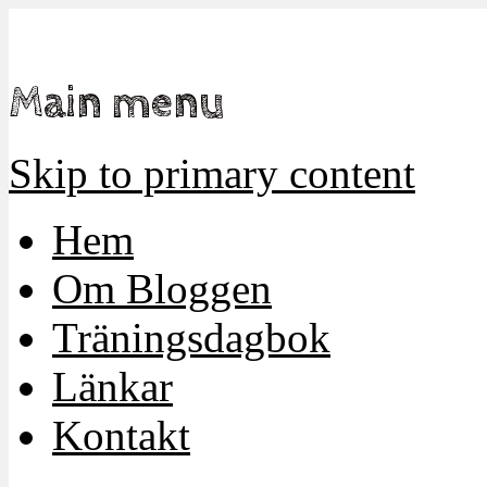
Mamma, militär och märkbart obekväm
Militärmamman
Main menu
Skip to primary content
Hem
Om Bloggen
Träningsdagbok
Länkar
Kontakt