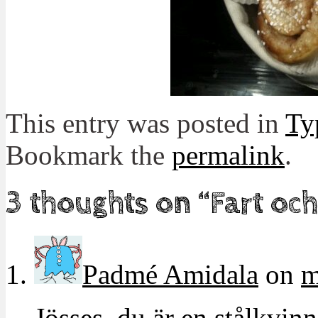
This entry was posted in
Ty
Bookmark the
permalink
.
3 thoughts on “
Fart och
Padmé Amidala
on
m
Jösses, du är en stålkvinna