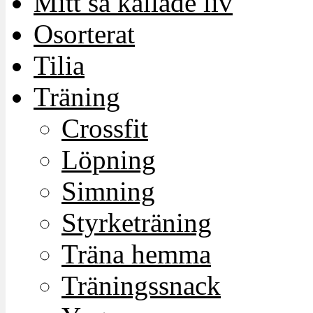
Mitt så kallade liv
Osorterat
Tilia
Träning
Crossfit
Löpning
Simning
Styrketräning
Träna hemma
Träningssnack