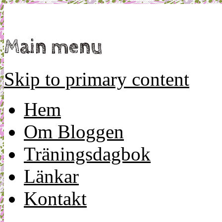
Mamma, militär och märkbart obekväm
Militärmamman
Main menu
Skip to primary content
Hem
Om Bloggen
Träningsdagbok
Länkar
Kontakt