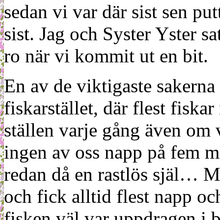
sedan vi var där sist sen pu
sist. Jag och Syster Yster sa
ro när vi kommit ut en bit.
En av de viktigaste sakerna v
fiskarstället, där flest fiska
ställen varje gång även om v
ingen av oss napp på fem min
redan då en rastlös själ… Me
och fick alltid flest napp o
fisken väl var uppdragen i b