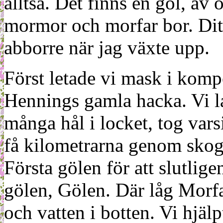
alltså. Det finns en göl, av
mormor och morfar bor. Dit g
abborre när jag växte upp.
Först letade vi mask i komp
Hennings gamla hacka. Vi l
många hål i locket, tog vars
få kilometrarna genom skoge
Första gölen för att slutlig
gölen, Gölen. Där låg Morfa
och vatten i botten. Vi hjäl