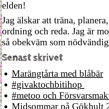
elden!
Jag älskar att träna, planera
ordning och reda. Jag är m
så obekväm som nödvändigt
Senast skrivet
Marängtårta med blåbär
#givaktochbitihop
#metoo och Försvarsmakt
Midsommar på Gökhult 