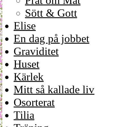
Prat om Mat
Sött & Gott
Elise
En dag på jobbet
Graviditet
Huset
Kärlek
Mitt så kallade liv
Osorterat
Tilia