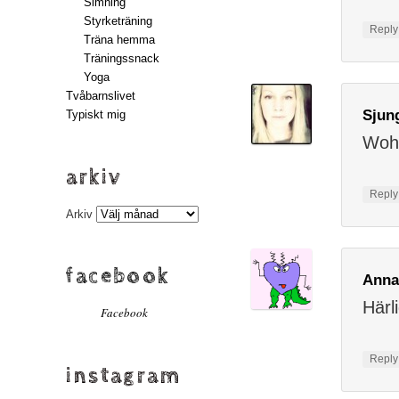
Simning
Styrketräning
Repl
Träna hemma
Träningssnack
Yoga
Tvåbarnslivet
Sju
Typiskt mig
Woh
arkiv
Repl
Arkiv
facebook
Anna
Härli
Facebook
Repl
instagram