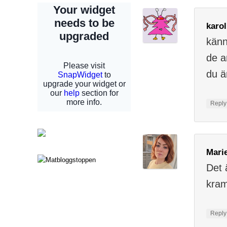
karol
känn
de a
du är
Repl
Mari
Det 
kra
Repl