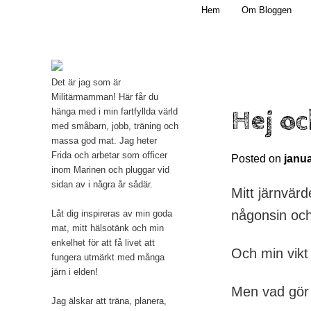
Main menu
Mamma, militär och märkbart obekväm
Hem
Om Bloggen
Skip to primary content
Militärmamman
Det är jag som är
Militärmamman! Här får du
Hej oc
hänga med i min fartfyllda värld
med småbarn, jobb, träning och
massa god mat. Jag heter
Frida och arbetar som officer
Posted on
janua
inom Marinen och pluggar vid
sidan av i några år sådär.
Mitt järnvärd
någonsin och 
Låt dig inspireras av min goda
mat, mitt hälsotänk och min
enkelhet för att få livet att
Och min vikt
fungera utmärkt med många
järn i elden!
Men vad gör d
Jag älskar att träna, planera,