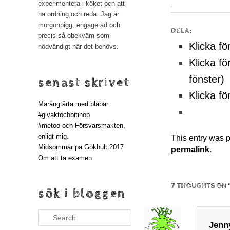
experimentera i köket och att
ha ordning och reda. Jag är
morgonpigg, engagerad och
DELA:
precis så obekväm som
Klicka fö
nödvändigt när det behövs.
Klicka fö
fönster)
senast skrivet
Klicka fö
Marängtårta med blåbär
#givaktochbitihop
#metoo och Försvarsmakten,
enligt mig.
This entry was 
Midsommar på Gökhult 2017
permalink
.
Om att ta examen
7 THOUGHTS ON 
sök i bloggen
Search
Jenn