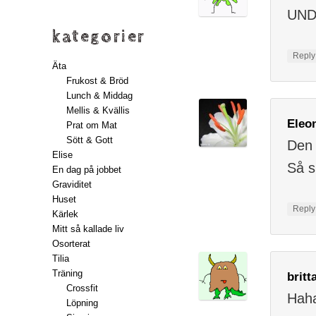
UND
kategorier
Repl
Äta
Frukost & Bröd
Lunch & Middag
Mellis & Kvällis
Eleo
Prat om Mat
Sött & Gott
Den 
Elise
Så sk
En dag på jobbet
Graviditet
Huset
Repl
Kärlek
Mitt så kallade liv
Osorterat
Tilia
Träning
britt
Crossfit
Haha
Löpning