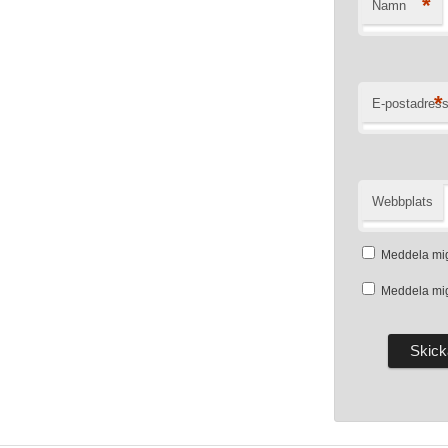
*
Namn
*
E-postadres
Webbplats
Meddela mig
Meddela mig