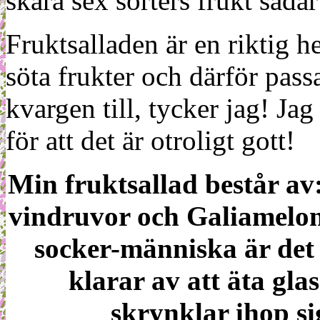
skära sex sorters frukt såd
Fruktsalladen är en riktig h
söta frukter och därför pass
kvargen till, tycker jag! Ja
för att det är otroligt gott!
Min fruktsallad består av
vindruvor och Galiamelon.
socker-människa är det 
klarar av att äta glas
skrynklar ihop si