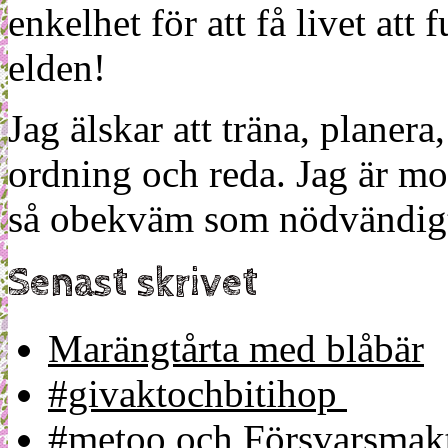
enkelhet för att få livet at
elden!
Jag älskar att träna, planera
ordning och reda. Jag är m
så obekväm som nödvändigt
Senast skrivet
Marängtårta med blåbär
#givaktochbitihop
#metoo och Försvarsmakt