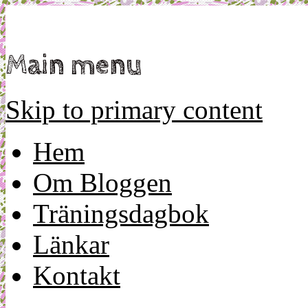
Mamma, militär och märkbart obekväm
Militärmamman
Main menu
Skip to primary content
Hem
Om Bloggen
Träningsdagbok
Länkar
Kontakt