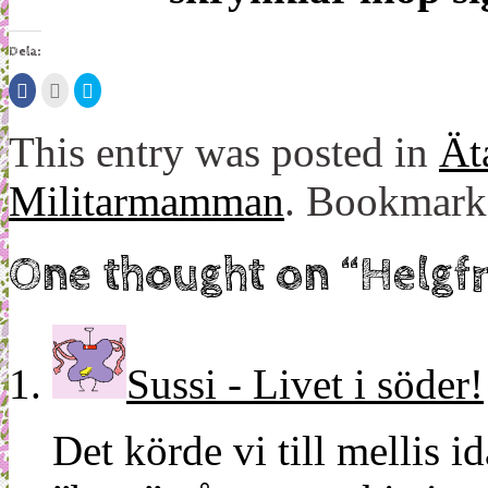
Dela:
Klicka
Klicka
Klicka
för
för
för
att
att
att
dela
maila
dela
This entry was posted in
Ät
på
detta
på
Facebook
till
Twitter
(Öppnas
en
(Öppnas
i
vän
i
Militarmamman
. Bookmark
ett
(Öppnas
ett
nytt
i
nytt
fönster)
ett
fönster)
nytt
fönster)
One thought on “
Helgf
Sussi - Livet i söder!
Det körde vi till mellis i