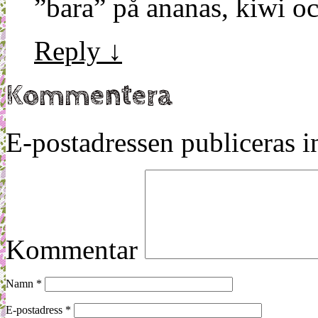
”bara” på ananas, kiwi o
Reply
↓
Kommentera
E-postadressen publiceras in
Kommentar
Namn
*
E-postadress
*