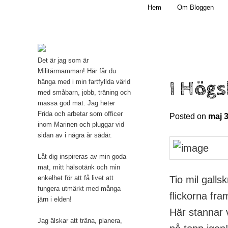
Main menu
Mamma, militär och märkbart obekväm
Hem
Om Bloggen
Skip to primary content
Militärmamman
Det är jag som är
Militärmamman! Här får du
I Hög
hänga med i min fartfyllda värld
med småbarn, jobb, träning och
massa god mat. Jag heter
Frida och arbetar som officer
Posted on
maj 3
inom Marinen och pluggar vid
sidan av i några år sådär.
Låt dig inspireras av min goda
mat, mitt hälsotänk och min
Tio mil galls
enkelhet för att få livet att
fungera utmärkt med många
flickorna fr
järn i elden!
Här stannar v
Jag älskar att träna, planera,