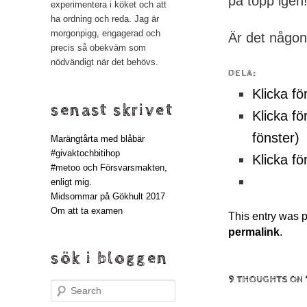
på topp igen
experimentera i köket och att
ha ordning och reda. Jag är
morgonpigg, engagerad och
Är det någon 
precis så obekväm som
nödvändigt när det behövs.
DELA:
Klicka fö
senast skrivet
Klicka fö
fönster)
Marängtårta med blåbär
#givaktochbitihop
Klicka fö
#metoo och Försvarsmakten,
enligt mig.
Midsommar på Gökhult 2017
Om att ta examen
This entry was 
permalink
.
sök i bloggen
9 THOUGHTS ON 
Search