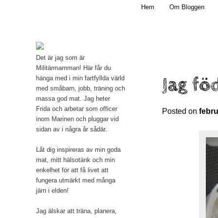
Main menu
Mamma, militär och märkbart obekväm
Hem
Om Bloggen
Skip to primary content
Militärmamman
Det är jag som är
Militärmamman! Här får du
Jag föd
hänga med i min fartfyllda värld
med småbarn, jobb, träning och
massa god mat. Jag heter
Frida och arbetar som officer
Posted on
febru
inom Marinen och pluggar vid
sidan av i några år sådär.
Låt dig inspireras av min goda
mat, mitt hälsotänk och min
enkelhet för att få livet att
fungera utmärkt med många
järn i elden!
Jag älskar att träna, planera,