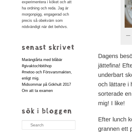
experimentera i köket och att
ha ordning och reda. Jag är
morgonpigg, engagerad och
precis så obekväm som
nödvändigt när det behövs.
senast skrivet
Dagens besök
Marängtårta med blåbär
jättefina! Ef
#givaktochbitihop
#metoo och Försvarsmakten,
underbart skö
enligt mig.
och lättare i
Midsommar på Gökhult 2017
Om att ta examen
sorterade en
mig! I like!
sök i bloggen
Efter lunch k
Search
grannen ett p