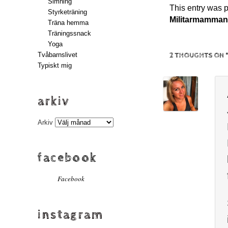
Simning
This entry was 
Styrketräning
Militarmamma
Träna hemma
Träningssnack
Yoga
Tvåbarnslivet
2 THOUGHTS ON 
Typiskt mig
arkiv
Arkiv
facebook
Facebook
instagram