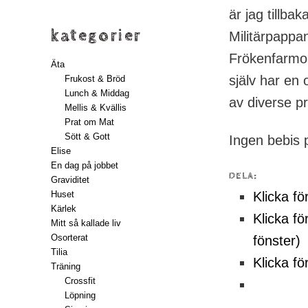
är jag tillb
kategorier
Militärpappa
Frökenfarmor
Äta
själv har en 
Frukost & Bröd
Lunch & Middag
av diverse pry
Mellis & Kvällis
Prat om Mat
Sött & Gott
Ingen bebis
Elise
En dag på jobbet
DELA:
Graviditet
Klicka fö
Huset
Kärlek
Klicka fö
Mitt så kallade liv
Osorterat
fönster)
Tilia
Klicka fö
Träning
Crossfit
Löpning