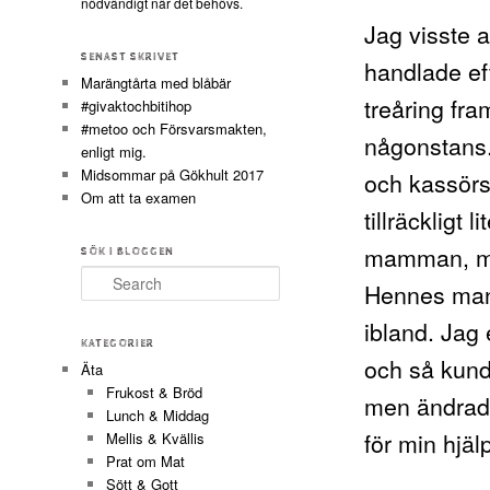
nödvändigt när det behövs.
Jag visste a
SENAST SKRIVET
handlade ef
Marängtårta med blåbär
treåring fra
#givaktochbitihop
#metoo och Försvarsmakten,
någonstans.
enligt mig.
Midsommar på Gökhult 2017
och kassörs
Om att ta examen
tillräckligt 
mamman, me
SÖK I BLOGGEN
Search
Hennes man 
ibland. Jag 
KATEGORIER
och så kund
Äta
Frukost & Bröd
men ändrade
Lunch & Middag
för min hjäl
Mellis & Kvällis
Prat om Mat
Sött & Gott