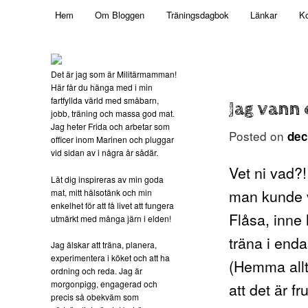
Main menu
Mamma, militär och märkbart obekväm
Hem
Om Bloggen
Träningsdagbok
Länkar
Ko
Skip to primary content
Militärmamman
Det är jag som är Militärmamman!
Här får du hänga med i min
fartfyllda värld med småbarn,
Jag vann
jobb, träning och massa god mat.
Jag heter Frida och arbetar som
Posted on
dec
officer inom Marinen och pluggar
vid sidan av i några år sådär.
Vet ni vad?!
Låt dig inspireras av min goda
man kunde v
mat, mitt hälsotänk och min
enkelhet för att få livet att fungera
Flåsa, inne
utmärkt med många järn i elden!
träna i enda
Jag älskar att träna, planera,
experimentera i köket och att ha
(Hemma allt
ordning och reda. Jag är
morgonpigg, engagerad och
att det är f
precis så obekväm som