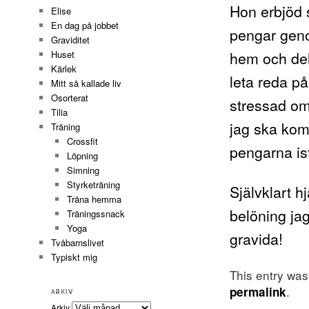
Hon erbjöd s
Elise
En dag på jobbet
pengar geno
Graviditet
hem och dels
Huset
Kärlek
leta reda på 
Mitt så kallade liv
Osorterat
stressad om 
Tilia
jag ska kom
Träning
Crossfit
pengarna ist
Löpning
Simning
Styrketräning
Självklart 
Träna hemma
belöning jag
Träningssnack
Yoga
gravida!
Tvåbarnslivet
Typiskt mig
This entry wa
.
permalink
ARKIV
Arkiv