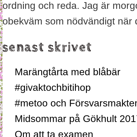
ordning och reda. Jag är morg
obekväm som nödvändigt när 
senast skrivet
Marängtårta med blåbär
#givaktochbitihop
#metoo och Försvarsmakten,
Midsommar på Gökhult 201
Om att ta examen