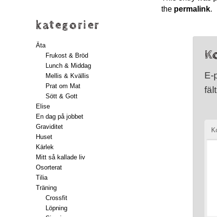
the
permalink
.
kategorier
Äta
K
Frukost & Bröd
Lunch & Middag
E-
Mellis & Kvällis
Prat om Mat
fäl
Sött & Gott
Elise
En dag på jobbet
Graviditet
K
Huset
Kärlek
Mitt så kallade liv
Osorterat
Tilia
Träning
Crossfit
Löpning