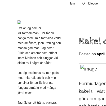
Main menu
Mamma, militär och märkbart obekväm
Hem
Om Bloggen
Skip to primary content
Militärmamman
Det är jag som är
Militärmamman! Här får du
Kakel 
hänga med i min fartfyllda värld
med småbarn, jobb, träning och
massa god mat. Jag heter
Frida och arbetar som officer
Posted on
april
inom Marinen och pluggar vid
sidan av i några år sådär.
Låt dig inspireras av min goda
mat, mitt hälsotänk och min
Förmiddagen 
enkelhet för att få livet att
fungera utmärkt med många
kakel till vår
järn i elden!
göra om gansk
Jag älskar att träna, planera,