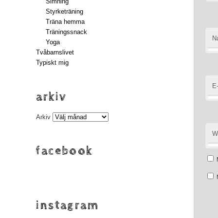
Simning
Styrketräning
Träna hemma
Träningssnack
N
Yoga
Tvåbarnslivet
Typiskt mig
E
arkiv
Arkiv
W
facebook
instagram