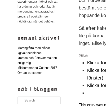
och hörde att
experimentera i köket och att
ha ordning och reda. Jag är
bestämt se e
morgonpigg, engagerad och
hoppande ko,
precis så obekväm som
nödvändigt när det behövs.
Så efter kake
lite på korna
senast skrivet
inget. Elise 
Marängtårta med blåbär
#givaktochbitihop
DELA:
#metoo och Försvarsmakten,
Klicka fö
enligt mig.
Midsommar på Gökhult 2017
Klicka fö
Om att ta examen
fönster)
Klicka fö
sök i bloggen
Search
This entry was 