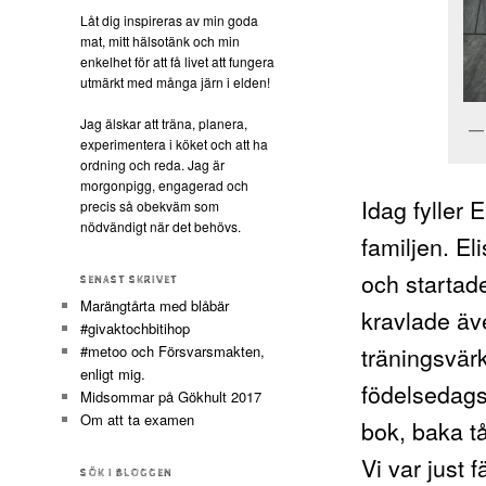
Låt dig inspireras av min goda
mat, mitt hälsotänk och min
enkelhet för att få livet att fungera
utmärkt med många järn i elden!
Jag älskar att träna, planera,
experimentera i köket och att ha
ordning och reda. Jag är
morgonpigg, engagerad och
Idag fyller E
precis så obekväm som
nödvändigt när det behövs.
familjen. El
och startad
SENAST SKRIVET
Marängtårta med blåbär
kravlade äv
#givaktochbitihop
träningsvärk
#metoo och Försvarsmakten,
enligt mig.
födelsedagsb
Midsommar på Gökhult 2017
Om att ta examen
bok, baka t
Vi var just 
SÖK I BLOGGEN