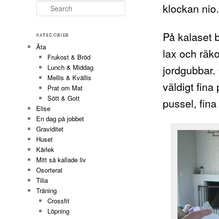
klockan nio
Search
På kalaset b
KATEGORIER
Äta
lax och räk
Frukost & Bröd
jordgubbar.
Lunch & Middag
Mellis & Kvällis
väldigt fina
Prat om Mat
Sött & Gott
pussel, fina
Elise
En dag på jobbet
Graviditet
Huset
Kärlek
Mitt så kallade liv
Osorterat
Tilia
Träning
Crossfit
Löpning