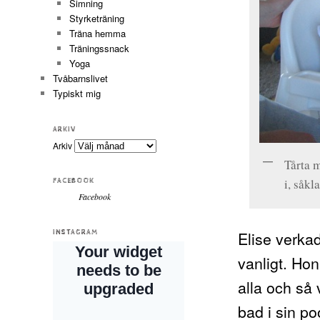
Simning
Styrketräning
Träna hemma
Träningssnack
Yoga
Tvåbarnslivet
Typiskt mig
ARKIV
Arkiv
Tårta m
i, såkla
FACEBOOK
Facebook
Elise verkad
INSTAGRAM
vanligt. Ho
alla och så
bad i sin po