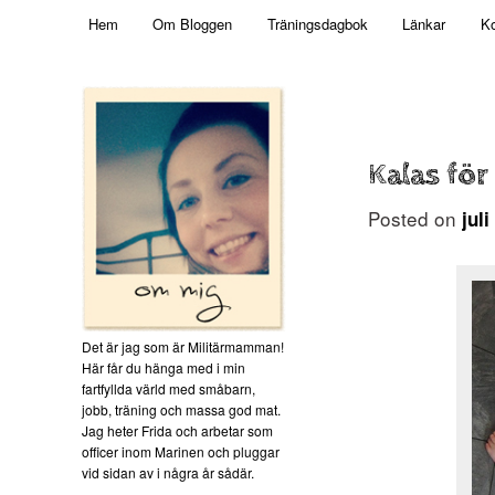
Main menu
Mamma, militär och märkbart obekväm
Hem
Om Bloggen
Träningsdagbok
Länkar
Ko
Skip to primary content
Militärmamman
Kalas för 
Posted on
jul
Det är jag som är Militärmamman!
Här får du hänga med i min
fartfyllda värld med småbarn,
jobb, träning och massa god mat.
Jag heter Frida och arbetar som
officer inom Marinen och pluggar
vid sidan av i några år sådär.