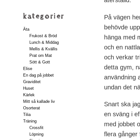
kategorier
På vägen hem
behövde uppg
Äta
Frukost & Bröd
hänga med m
Lunch & Middag
och en nattl
Mellis & Kvällis
Prat om Mat
och verkar tr
Sött & Gott
detta gym, n
Elise
En dag på jobbet
användning a
Graviditet
undan det nä
Huset
Kärlek
Mitt så kallade liv
Snart ska jag
Osorterat
en sväng i e
Tilia
Träning
med jobbet oc
Crossfit
flera gånger 
Löpning