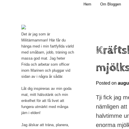
Main menu
Mamma, militär och märkbart obekväm
Hem
Om Bloggen
Skip to primary content
Militärmamman
Det är jag som är
Militärmamman! Här får du
Kräfts
hänga med i min fartfyllda värld
med småbarn, jobb, träning och
massa god mat. Jag heter
mjölk
Frida och arbetar som officer
inom Marinen och pluggar vid
sidan av i några år sådär.
Posted on
augus
Låt dig inspireras av min goda
mat, mitt hälsotänk och min
Tji fick jag m
enkelhet för att få livet att
nämligen att 
fungera utmärkt med många
järn i elden!
halvtimme un
enorma mjölk
Jag älskar att träna, planera,