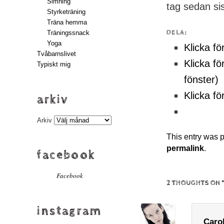
Simning
tag sedan sis
Styrketräning
Träna hemma
DELA:
Träningssnack
Yoga
Klicka fö
Tvåbarnslivet
Klicka fö
Typiskt mig
fönster)
Klicka fö
arkiv
Arkiv
This entry was 
permalink
.
facebook
Facebook
2 THOUGHTS ON 
instagram
Caro