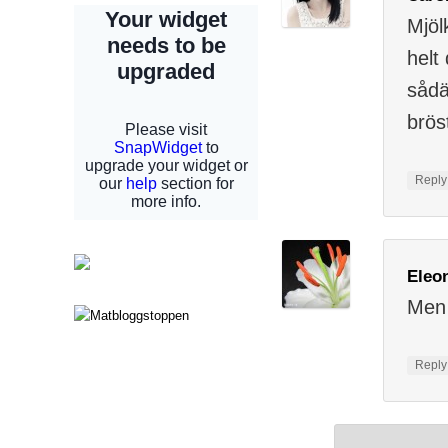
Mjöl
helt
sådä
brös
Repl
Eleo
Men 
Repl