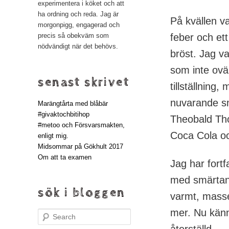
experimentera i köket och att
ha ordning och reda. Jag är
På kvällen va
morgonpigg, engagerad och
feber och ett
precis så obekväm som
nödvändigt när det behövs.
bröst. Jag v
som inte ovä
senast skrivet
tillställning
nuvarande s
Marängtårta med blåbär
#givaktochbitihop
Theobald Tho
#metoo och Försvarsmakten,
Coca Cola oc
enligt mig.
Midsommar på Gökhult 2017
Om att ta examen
Jag har fortf
med smärtan 
sök i bloggen
varmt, masse
mer. Nu känn
Search
återställd.