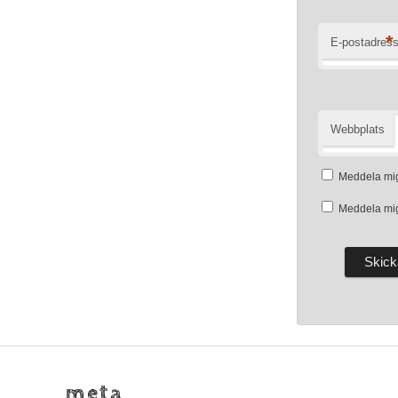
*
E-postadres
Webbplats
Meddela mig
Meddela mig
meta