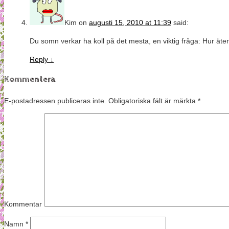
Kim
on
augusti 15, 2010 at 11:39
said:
Du somn verkar ha koll på det mesta, en viktig fråga: Hur ät
Reply
↓
Kommentera
E-postadressen publiceras inte.
Obligatoriska fält är märkta
*
Kommentar
Namn
*