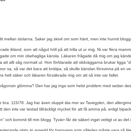
allit mellan stolarna. Saker jag skivit om som hänt, men inte hunnit blog
erade ibland, som att något höll på att trilla ut ur mig. Ni var fler
rågade om min obehagliga känsla. Läkaren frågade då mig om jag kände nå
 att allt såg normalt ut. Hon förklarade att slidväggarna brukar ligga 
, så var det bara att kniiiipa, så skulle känslan försvinna på en vecka
ra helt säker och läkaren försäkrade mig om att så inte var fallet.
ågonsin glömma? Den har jag inga som helst problem med sedan dess. 
nde bra: 115/78. Jag har även sluppit äta mer av Tavegylen, den allergim
tt den inte var testad tillräckligt mycket för att få amma på, enligt bipac
ch kommit till min blogg. Tyvärr får de säkert inget vettigt ut av det in
Resterande plats är avsedd för barnvagn som således måste vara så lite