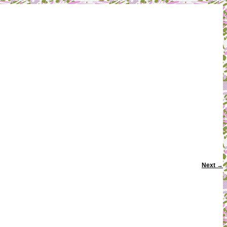
Next
→