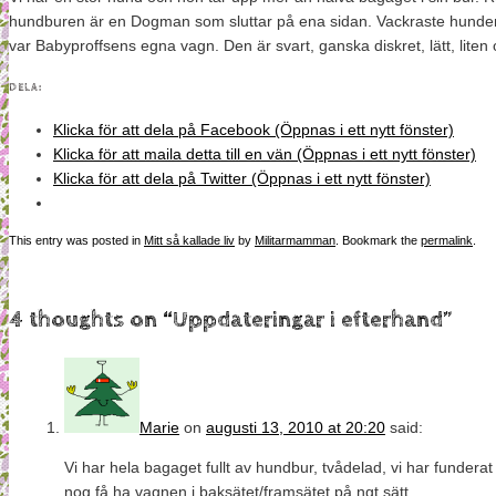
hundburen är en Dogman som sluttar på ena sidan. Vackraste hunde
var Babyproffsens egna vagn. Den är svart, ganska diskret, lätt, liten 
DELA:
Klicka för att dela på Facebook (Öppnas i ett nytt fönster)
Klicka för att maila detta till en vän (Öppnas i ett nytt fönster)
Klicka för att dela på Twitter (Öppnas i ett nytt fönster)
This entry was posted in
Mitt så kallade liv
by
Militarmamman
. Bookmark the
permalink
.
4 thoughts on “
Uppdateringar i efterhand
”
Marie
on
augusti 13, 2010 at 20:20
said:
Vi har hela bagaget fullt av hundbur, tvådelad, vi har fundera
nog få ha vagnen i baksätet/framsätet på ngt sätt.