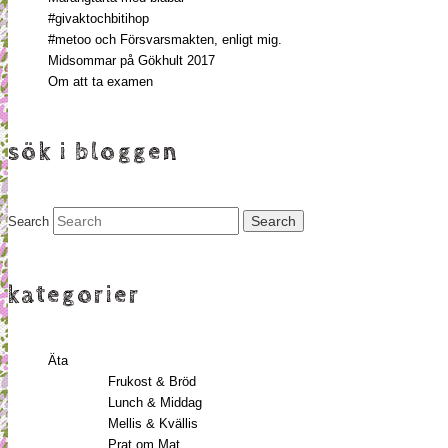
#givaktochbitihop
#metoo och Försvarsmakten, enligt mig.
Midsommar på Gökhult 2017
Om att ta examen
sök i bloggen
Search
kategorier
Äta
Frukost & Bröd
Lunch & Middag
Mellis & Kvällis
Prat om Mat