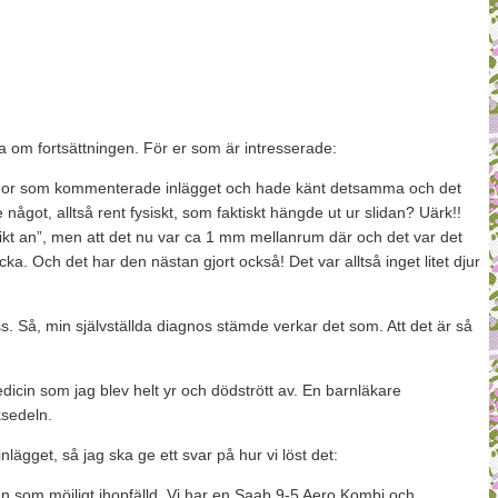
ga om fortsättningen. För er som är intresserade:
a mammor som kommenterade inlägget och hade känt detsamma och det
got, alltså rent fysiskt, som faktiskt hängde ut ur slidan? Uärk!!
”dikt an”, men att det nu var ca 1 mm mellanrum där och det var det
. Och det har den nästan gjort också! Det var alltså inget litet djur
Så, min självställda diagnos stämde verkar det som. Att det är så
edicin som jag blev helt yr och dödstrött av. En barnläkare
ksedeln.
lägget, så jag ska ge ett svar på hur vi löst det:
n som möjligt ihopfälld. Vi har en Saab 9-5 Aero Kombi och