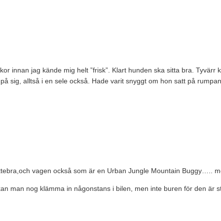
eckor innan jag kände mig helt ”frisk”. Klart hunden ska sitta bra. Tyvärr
 på sig, alltså i en sele också. Hade varit snyggt om hon satt på rump
ättebra,och vagen också som är en Urban Jungle Mountain Buggy….. me
 kan man nog klämma in någonstans i bilen, men inte buren för den är s