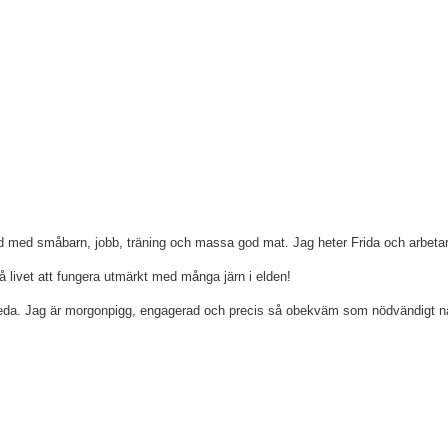
ld med småbarn, jobb, träning och massa god mat. Jag heter Frida och arbetar 
å livet att fungera utmärkt med många järn i elden!
h reda. Jag är morgonpigg, engagerad och precis så obekväm som nödvändigt n