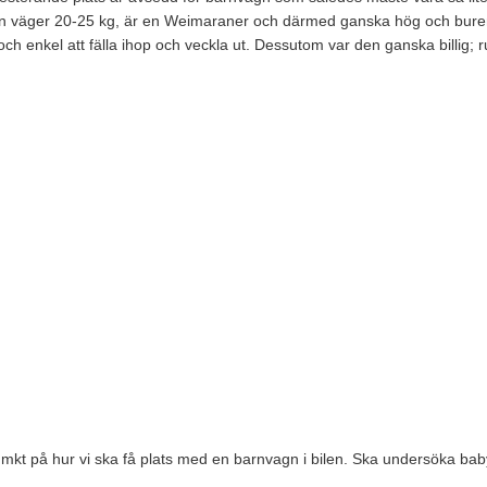
n väger 20-25 kg, är en Weimaraner och därmed ganska hög och buren
och enkel att fälla ihop och veckla ut. Dessutom var den ganska billig; r
t mkt på hur vi ska få plats med en barnvagn i bilen. Ska undersöka baby