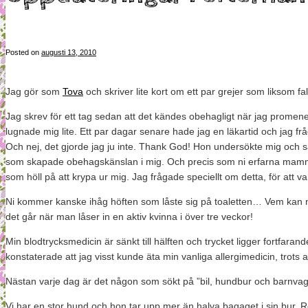
Posted on
augusti 13, 2010
Jag gör som
Tova
och skriver lite kort om ett par grejer som liksom f
Jag skrev för ett tag sedan att det kändes obehagligt när jag promen
lugnade mig lite. Ett par dagar senare hade jag en läkartid och jag f
Och nej, det gjorde jag ju inte. Thank God! Hon undersökte mig och sa
som skapade obehagskänslan i mig. Och precis som ni erfarna mammor sa
som höll på att krypa ur mig. Jag frågade speciellt om detta, för att va
Ni kommer kanske ihåg höften som låste sig på toaletten… Vem kan n
det går när man låser in en aktiv kvinna i över tre veckor!
Min blodtrycksmedicin är sänkt till hälften och trycket ligger fortfara
konstaterade att jag visst kunde äta min vanliga allergimedicin, trots a
Nästan varje dag är det någon som sökt på ”bil, hundbur och barnvagn” o
Vi har en stor hund och hon tar upp mer än halva bagaget i sin bur. 