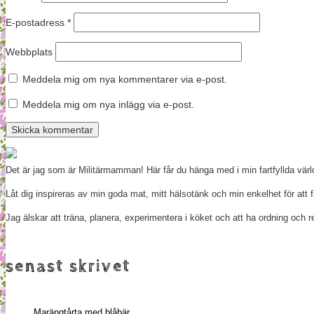
E-postadress
*
Webbplats
Meddela mig om nya kommentarer via e-post.
Meddela mig om nya inlägg via e-post.
Det är jag som är Militärmamman! Här får du hänga med i min fartfyllda vär
Låt dig inspireras av min goda mat, mitt hälsotänk och min enkelhet för att f
Jag älskar att träna, planera, experimentera i köket och att ha ordning oc
senast skrivet
Marängtårta med blåbär