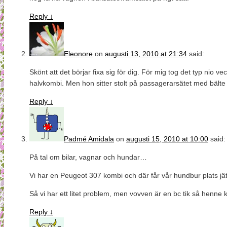
Reply
↓
Eleonore
on
augusti 13, 2010 at 21:34
said:
Skönt att det börjar fixa sig för dig. För mig tog det typ nio v
halvkombi. Men hon sitter stolt på passagerarsätet med bälte
Reply
↓
Padmé Amidala
on
augusti 15, 2010 at 10:00
said:
På tal om bilar, vagnar och hundar…
Vi har en Peugeot 307 kombi och där får vår hundbur plats j
Så vi har ett litet problem, men vovven är en bc tik så henne
Reply
↓