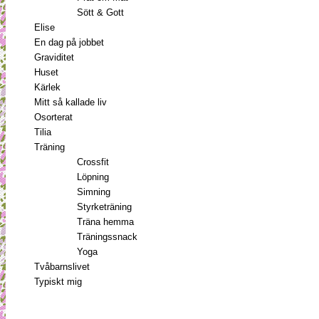
Sött & Gott
Elise
En dag på jobbet
Graviditet
Huset
Kärlek
Mitt så kallade liv
Osorterat
Tilia
Träning
Crossfit
Löpning
Simning
Styrketräning
Träna hemma
Träningssnack
Yoga
Tvåbarnslivet
Typiskt mig