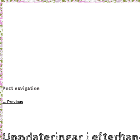
Mamma, militär och märkbart obekväm
Militärmamman
Post navigation
←
Previous
Uppdateringar i efterha