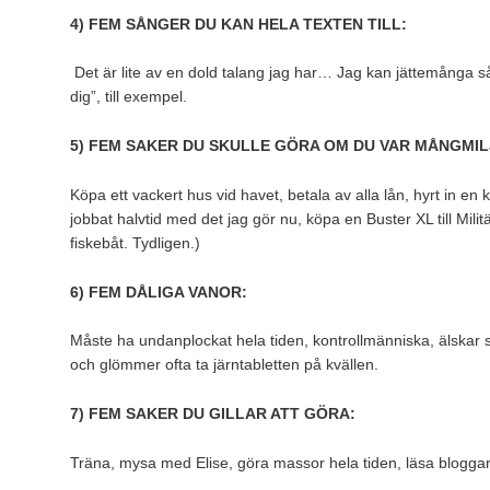
4) FEM SÅNGER DU KAN HELA TEXTEN TILL:
Det är lite av en dold talang jag har… Jag kan jättemånga sång
dig”, till exempel.
5) FEM SAKER DU SKULLE GÖRA OM DU VAR MÅNGMI
Köpa ett vackert hus vid havet, betala av alla lån, hyrt in en 
jobbat halvtid med det jag gör nu, köpa en Buster XL till Mili
fiskebåt. Tydligen.)
6) FEM DÅLIGA VANOR:
Måste ha undanplockat hela tiden, kontrollmänniska, älskar s
och glömmer ofta ta järntabletten på kvällen.
7) FEM SAKER DU GILLAR ATT GÖRA:
Träna, mysa med Elise, göra massor hela tiden, läsa bloggar