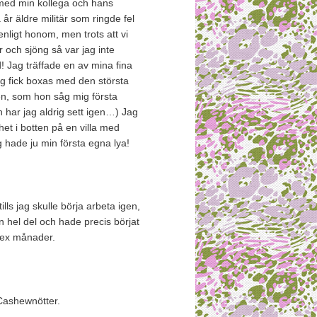
 med min kollega och hans
år äldre militär som ringde fel
enligt honom, men trots att vi
r och sjöng så var jag inte
! Jag träffade en av mina fina
g fick boxas med den största
en, som hon såg mig första
 har jag aldrig sett igen…) Jag
et i botten på en villa med
g hade ju min första egna lya!
s jag skulle börja arbeta igen,
en hel del och hade precis börjat
 sex månader.
Cashewnötter.