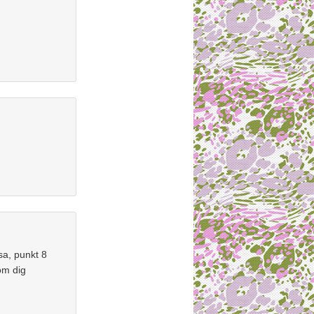
äsa, punkt 8
 om dig