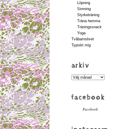
Löpning
Simning
Styrketräning
Träna hemma
Träningssnack
Yoga
Tvåbarnslivet
Typiskt mig
arkiv
Arkiv
facebook
Facebook