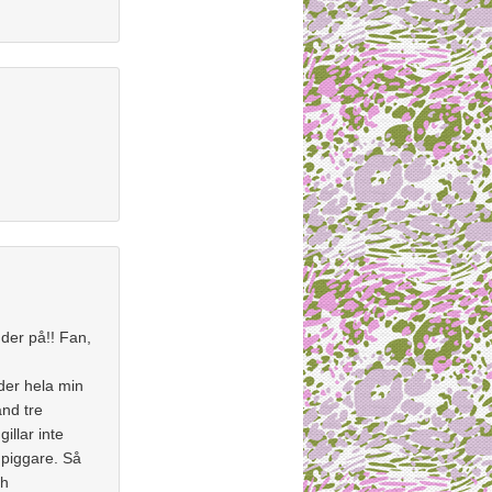
der på!! Fan,
der hela min
and tre
llar inte
n piggare. Så
ch