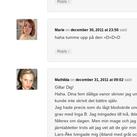
↓
Reply
Marie
on
december 30, 2011 at 23:50
said:
haha tumme upp på den =D=D=D
↓
Reply
Mathilda
on
december 31, 2011 at 09:02
said:
Gillar Dig!
Haha. Dina fem dåliga vanor skriver jag un
kunde inte skrivit det bättre själv.
Jag hade precis som du lågt blodvärde un
grav med Inga B. Jag tvingades till två, ibl
Niferex om dagen. Men min mage och jag gi
järntabletter trots att jag vet att de gör mi
Lars-Åke tvingade mig (ibland med gråt o