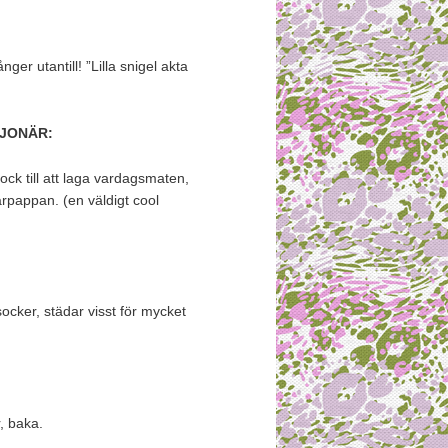
er utantill! ”Lilla snigel akta
LJONÄR:
kock till att laga vardagsmaten,
tärpappan. (en väldigt cool
ocker, städar visst för mycket
, baka.