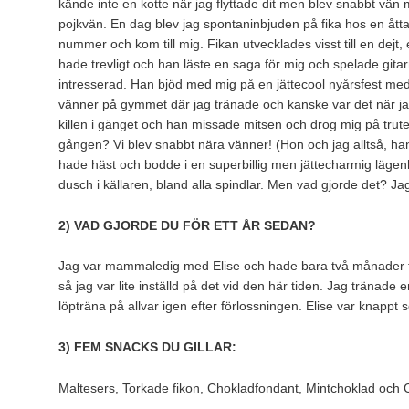
kände inte en kotte när jag flyttade dit men blev snabbt vän
pojkvän. En dag blev jag spontaninbjuden på fika hos en åtta 
nummer och kom till mig. Fikan utvecklades visst till en dejt, 
hade trevligt och han läste en saga för mig och spelade gitar
intresserad. Han bjöd med mig på en jättecool nyårsfest med
vänner på gymmet där jag tränade och kanske var det när ja
killen i gänget och han missade mitsen och drog mig på trut
gången? Vi blev snabbt nära vänner! (Hon och jag alltså, han
hade häst och bodde i en superbillig men jättecharmig lägenh
dusch i källaren, bland alla spindlar. Men vad gjorde det? Ja
2) VAD GJORDE DU FÖR ETT ÅR SEDAN?
Jag var mammaledig med Elise och hade bara två månader till
så jag var lite inställd på det vid den här tiden. Jag tränade 
löpträna på allvar igen efter förlossningen. Elise var knappt
3) FEM SNACKS DU GILLAR:
Maltesers, Torkade fikon, Chokladfondant, Mintchoklad och 