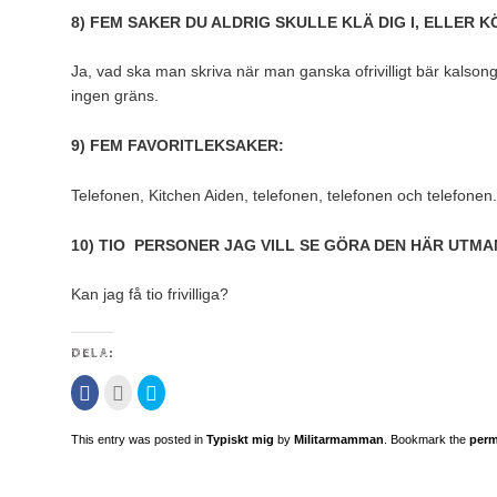
8) FEM SAKER DU ALDRIG SKULLE KLÄ DIG I, ELLER K
Ja, vad ska man skriva när man ganska ofrivilligt bär kalson
ingen gräns.
9) FEM FAVORITLEKSAKER:
Telefonen, Kitchen Aiden, telefonen, telefonen och telefonen.
10) TIO PERSONER JAG VILL SE GÖRA DEN HÄR UTMA
Kan jag få tio frivilliga?
DELA:
Klicka
Klicka
Klicka
för
för
för
att
att
att
dela
maila
dela
This entry was posted in
Typiskt mig
by
Militarmamman
. Bookmark the
perm
på
detta
på
Facebook
till
Twitter
(Öppnas
en
(Öppnas
i
vän
i
ett
(Öppnas
ett