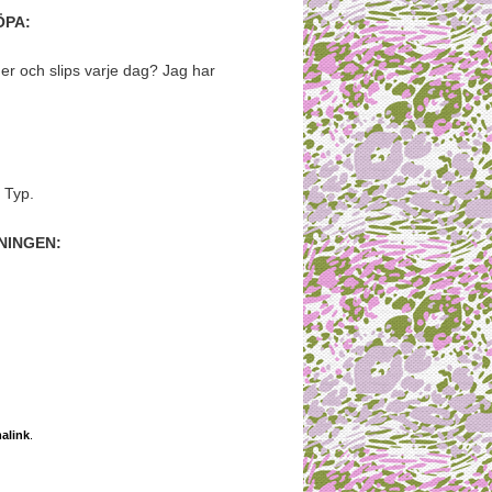
ÖPA:
ger och slips varje dag? Jag har
 Typ.
NINGEN:
alink
.