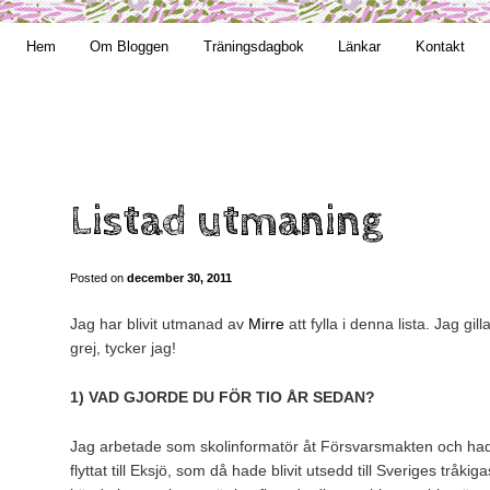
t obekväm
Hem
Om Bloggen
Träningsdagbok
Länkar
Kontakt
n
Listad utmaning
Posted on
december 30, 2011
Jag har blivit utmanad av
Mirre
att fylla i denna lista. Jag gilla
grej, tycker jag!
1) VAD GJORDE DU FÖR TIO ÅR SEDAN?
Jag arbetade som skolinformatör åt Försvarsmakten och had
flyttat till Eksjö, som då hade blivit utsedd till Sveriges tråkiga