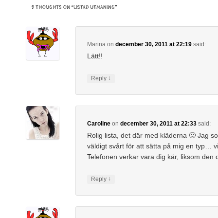
nytt
i
nytt
9 THOUGHTS ON “
LISTAD UTMANING
”
fönster)
ett
fönster)
nytt
fönster)
Marina
on
december 30, 2011 at 22:19
said:
Lätt!!
↓
Reply
Caroline
on
december 30, 2011 at 22:33
said:
Rolig lista, det där med kläderna 🙂 Jag s
väldigt svårt för att sätta på mig en typ… vi
Telefonen verkar vara dig kär, liksom den d
↓
Reply