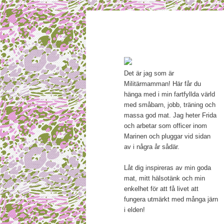
Main menu
Mamma, militär och märkbar
Skip to primary content
Militärmamma
Det är jag som är
Militärmamman! Här får du
hänga med i min fartfyllda värld
med småbarn, jobb, träning och
massa god mat. Jag heter Frida
och arbetar som officer inom
Marinen och pluggar vid sidan
av i några år sådär.
Låt dig inspireras av min goda
mat, mitt hälsotänk och min
enkelhet för att få livet att
fungera utmärkt med många järn
i elden!