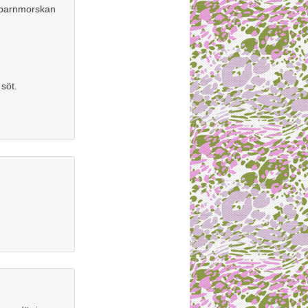
h barnmorskan
 söt.