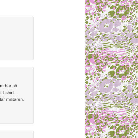
om har så
t t-shirt…
är militären.