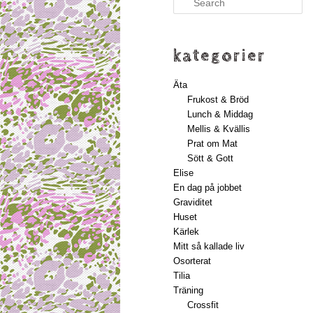
kategorier
Äta
Frukost & Bröd
Lunch & Middag
Mellis & Kvällis
Prat om Mat
Sött & Gott
Elise
En dag på jobbet
Graviditet
Huset
Kärlek
Mitt så kallade liv
Osorterat
Tilia
Träning
Crossfit