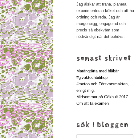
Jag älskar att träna, planera,
experimentera i köket och att ha
ordning och reda. Jag är
morgonpigg, engagerad och
precis så obekväm som
nödvändigt när det behövs.
senast skrivet
Marängtårta med blåbär
#givaktochbitihop
#metoo och Försvarsmakten,
enligt mig.
Midsommar på Gökhult 2017
Om att ta examen
sök i bloggen
Search