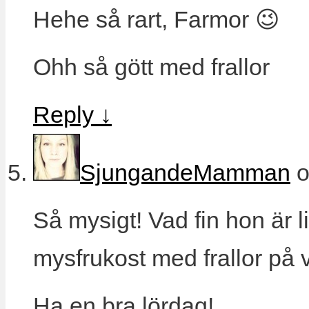
Hehe så rart, Farmor 😉
Ohh så gött med frallor
Reply
↓
SjungandeMamman
Så mysigt! Vad fin hon är 
mysfrukost med frallor på v
Ha en bra lördag!