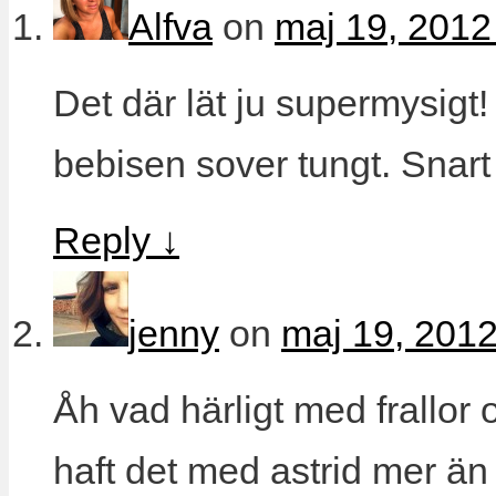
Alfva
on
maj 19, 2012
Det där lät ju supermysigt!
bebisen sover tungt. Snart 
Reply
↓
jenny
on
maj 19, 2012
Åh vad härligt med frallor o
haft det med astrid mer än 