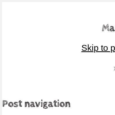
Mamma, militär och märkbart obekväm
Ma
Militärmamman
Skip to 
Post navigation