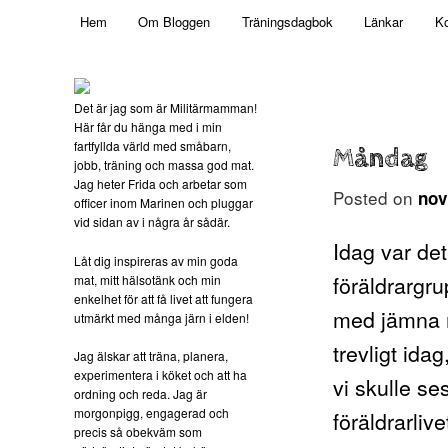
Main menu
Mamma, militär och märkbart obekväm
Hem
Om Bloggen
Träningsdagbok
Länkar
Ko
Skip to primary content
Militärmamman
Det är jag som är Militärmamman!
Här får du hänga med i min
fartfyllda värld med småbarn,
Måndag
jobb, träning och massa god mat.
Jag heter Frida och arbetar som
Posted on
nov
officer inom Marinen och pluggar
vid sidan av i några år sådär.
Idag var det
Låt dig inspireras av min goda
föräldrargru
mat, mitt hälsotänk och min
enkelhet för att få livet att fungera
med jämna m
utmärkt med många järn i elden!
trevligt ida
Jag älskar att träna, planera,
experimentera i köket och att ha
vi skulle se
ordning och reda. Jag är
morgonpigg, engagerad och
föräldrarli
precis så obekväm som