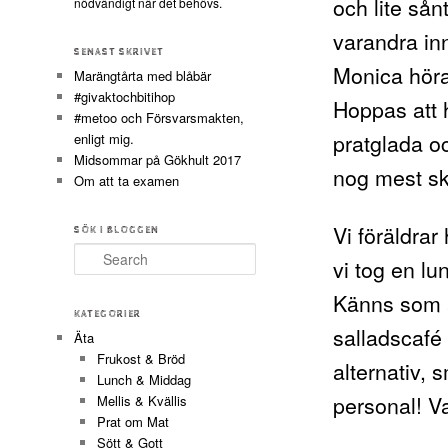
och lite sån
nödvändigt när det behövs.
varandra inn
SENAST SKRIVET
Monica höra
Marängtårta med blåbär
#givaktochbitihop
Hoppas att 
#metoo och Försvarsmakten,
pratglada o
enligt mig.
Midsommar på Gökhult 2017
nog mest sk
Om att ta examen
Vi föräldrar 
SÖK I BLOGGEN
Search
vi tog en lu
Känns som a
KATEGORIER
salladscafé 
Äta
Frukost & Bröd
alternativ, 
Lunch & Middag
personal! 
Mellis & Kvällis
Prat om Mat
Sött & Gott