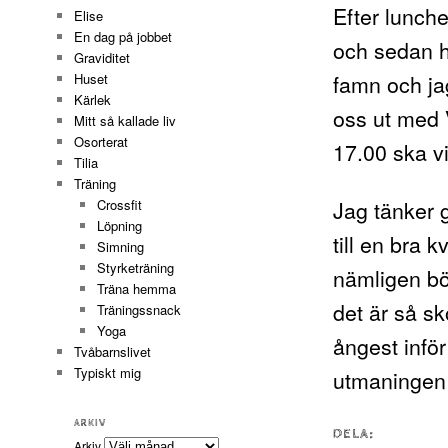
Efter lunche
Elise
En dag på jobbet
och sedan h
Graviditet
famn och ja
Huset
Kärlek
oss ut med 
Mitt så kallade liv
Osorterat
17.00 ska vi
Tilia
Träning
Jag tänker gå
Crossfit
Löpning
till en bra 
Simning
Styrketräning
nämligen bör
Träna hemma
det är så sk
Träningssnack
Yoga
ångest infö
Tvåbarnslivet
Typiskt mig
utmaningen 
ARKIV
DELA:
Arkiv