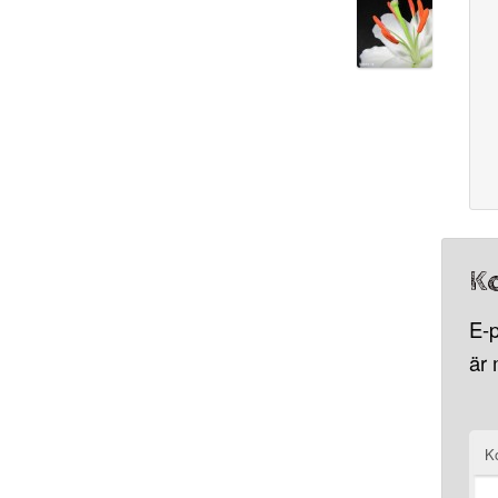
K
E-p
är
K