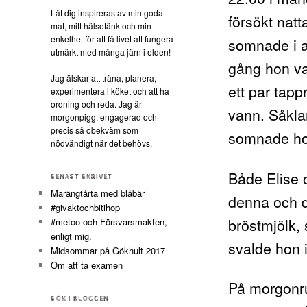
Låt dig inspireras av min goda
försökt nat
mat, mitt hälsotänk och min
enkelhet för att få livet att fungera
somnade i al
utmärkt med många järn i elden!
gång hon va
Jag älskar att träna, planera,
ett par tapp
experimentera i köket och att ha
ordning och reda. Jag är
vann. Såklar
morgonpigg, engagerad och
precis så obekväm som
somnade ho
nödvändigt när det behövs.
Både Elise 
SENAST SKRIVET
Marängtårta med blåbär
denna och d
#givaktochbitihop
bröstmjölk,
#metoo och Försvarsmakten,
enligt mig.
svalde hon i
Midsommar på Gökhult 2017
Om att ta examen
På morgonr
SÖK I BLOGGEN