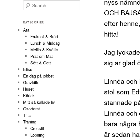
nyss nämnda
Search
OCH BAJSAD
efter henne,
KATEGORIER
Äta
hitta!
Frukost & Bröd
Lunch & Middag
Mellis & Kvällis
Jag lyckades
Prat om Mat
sig är glad 
Sött & Gott
Elise
En dag på jobbet
Linnéa och E
Graviditet
Huset
stol som Ed
Kärlek
stannade på e
Mitt så kallade liv
Osorterat
Linnéa och d
Tilia
bara några 
Träning
Crossfit
år sedan har
Löpning