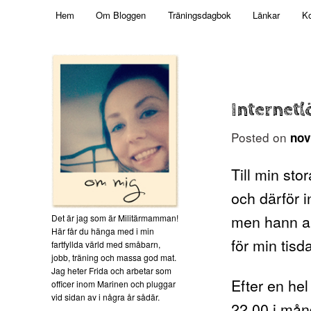
Main menu
Mamma, militär och märkbart obekväm
Hem
Om Bloggen
Träningsdagbok
Länkar
Ko
Skip to primary content
Militärmamman
Internetl
Posted on
nov
Till min sto
och därför i
men hann ald
Det är jag som är Militärmamman!
Här får du hänga med i min
för min tisd
fartfyllda värld med småbarn,
jobb, träning och massa god mat.
Jag heter Frida och arbetar som
Efter en he
officer inom Marinen och pluggar
vid sidan av i några år sådär.
22.00 i månd