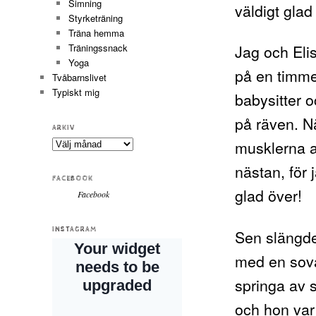
Simning
väldigt glad
Styrketräning
Träna hemma
Jag och Elis
Träningssnack
Yoga
på en timme 
Tvåbarnslivet
Typiskt mig
babysitter o
på räven. Nä
ARKIV
musklerna a
Arkiv
nästan, för
FACEBOOK
glad över!
Facebook
INSTAGRAM
Sen slängde 
med en sova
springa av s
och hon var