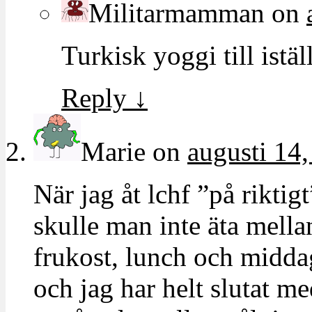
Militarmamman
on
Turkisk yoggi till istäl
Reply
↓
Marie
on
augusti 14,
När jag åt lchf ”på riktig
skulle man inte äta mella
frukost, lunch och middag
och jag har helt slutat m