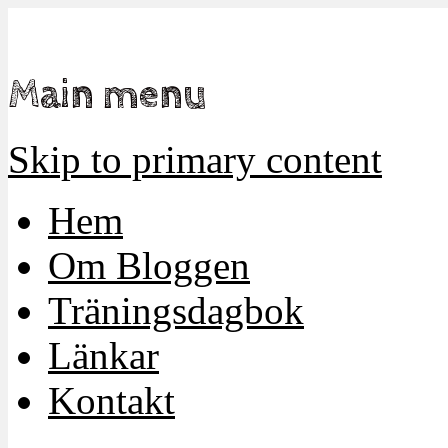
Mamma, militär och märkbart obekväm
Militärmamman
Main menu
Skip to primary content
Hem
Om Bloggen
Träningsdagbok
Länkar
Kontakt