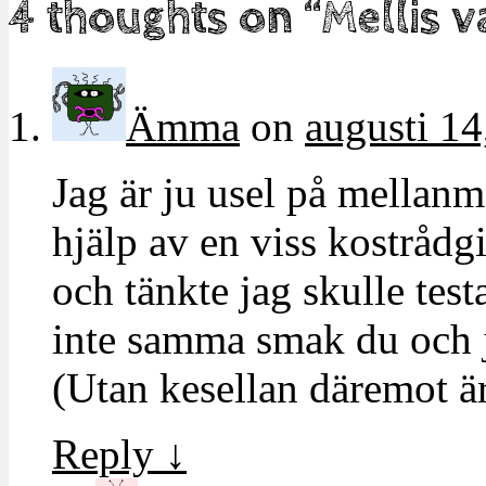
4 thoughts on “
Mellis v
Ämma
on
augusti 14
Jag är ju usel på mellanm
hjälp av en viss kostrådgi
och tänkte jag skulle test
inte samma smak du och
(Utan kesellan däremot är 
Reply
↓