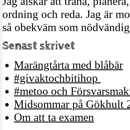
Jag älskar att träna, planera
ordning och reda. Jag är m
så obekväm som nödvändigt
Senast skrivet
Marängtårta med blåbär
#givaktochbitihop
#metoo och Försvarsmakt
Midsommar på Gökhult 
Om att ta examen