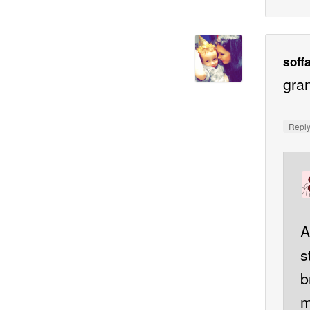
soff
gra
Repl
A
s
b
m