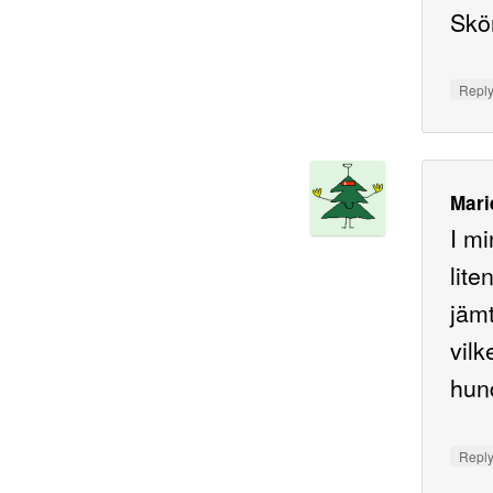
Skön
Repl
Mari
I mi
lite
jämt
vilk
hund
Repl