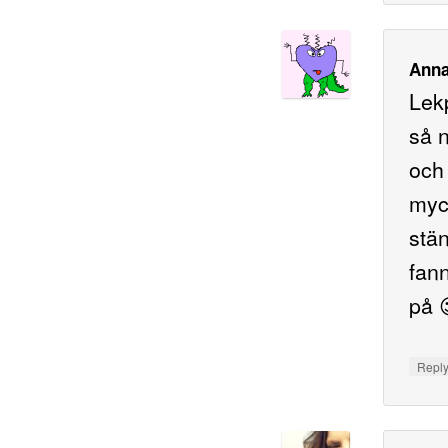
Anna
Lekp
så n
och 
myc
stä
fann
på 
Repl