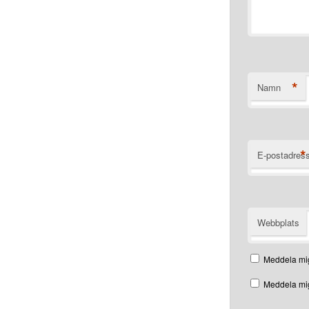
*
Namn
*
E-postadres
Webbplats
Meddela mig
Meddela mig