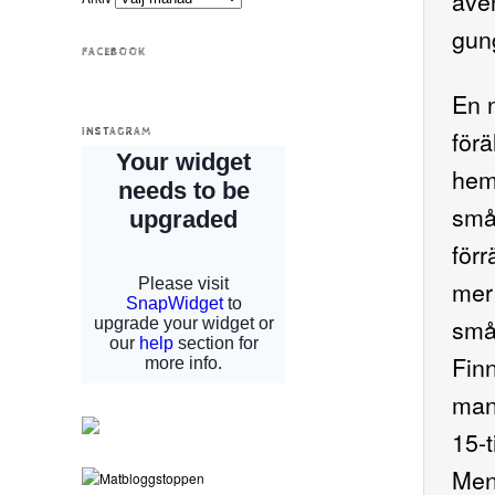
även
gung
FACEBOOK
En 
förä
INSTAGRAM
hem
smås
förr
mer
små
Fin
man 
15-t
Men 