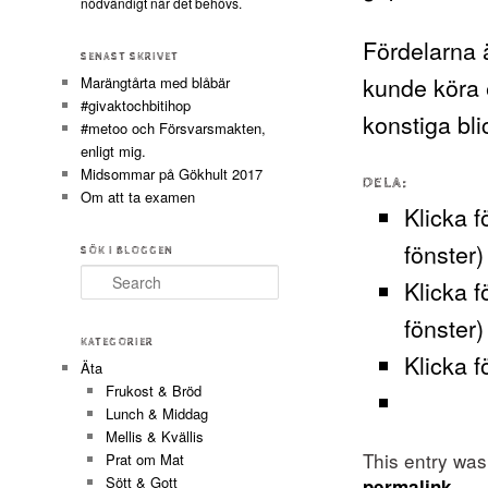
nödvändigt när det behövs.
Fördelarna ä
SENAST SKRIVET
kunde köra 
Marängtårta med blåbär
#givaktochbitihop
konstiga bli
#metoo och Försvarsmakten,
enligt mig.
Midsommar på Gökhult 2017
DELA:
Om att ta examen
Klicka f
fönster)
SÖK I BLOGGEN
Search
Klicka f
fönster)
KATEGORIER
Klicka f
Äta
Frukost & Bröd
Lunch & Middag
Mellis & Kvällis
This entry wa
Prat om Mat
Sött & Gott
.
permalink