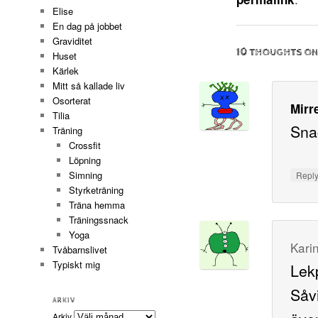
Elise
En dag på jobbet
Graviditet
10 THOUGHTS ON
Huset
Kärlek
Mitt så kallade liv
Osorterat
Mirr
Tilia
Snac
Träning
Crossfit
Löpning
Simning
Repl
Styrketräning
Träna hemma
Träningssnack
Yoga
Kari
Tvåbarnslivet
Typiskt mig
Lek
Såv
ARKIV
Arkiv