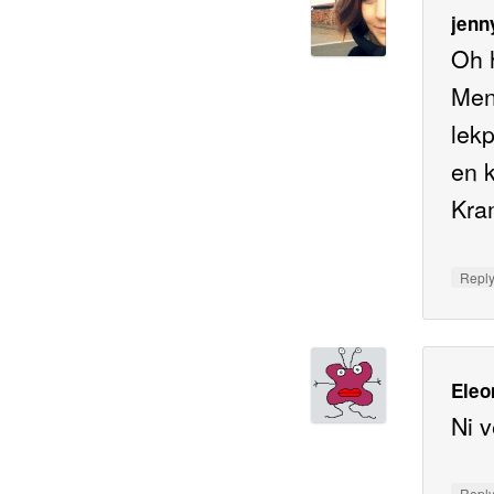
jenn
Oh h
Men 
lekp
en 
Kra
Repl
Eleo
Ni v
Repl