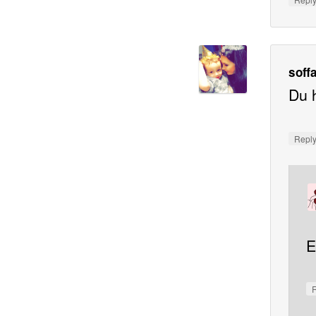
soff
Du 
Repl
E