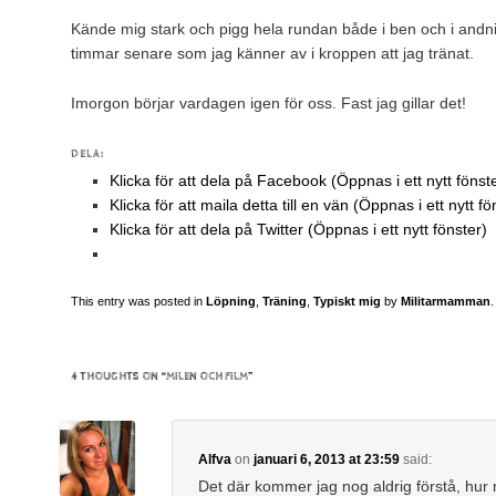
Kände mig stark och pigg hela rundan både i ben och i andni
timmar senare som jag känner av i kroppen att jag tränat.
Imorgon börjar vardagen igen för oss. Fast jag gillar det!
DELA:
Klicka för att dela på Facebook (Öppnas i ett nytt fönst
Klicka för att maila detta till en vän (Öppnas i ett nytt fö
Klicka för att dela på Twitter (Öppnas i ett nytt fönster)
This entry was posted in
Löpning
,
Träning
,
Typiskt mig
by
Militarmamman
4 THOUGHTS ON “
MILEN OCH FILM
”
Alfva
on
januari 6, 2013 at 23:59
said:
Det där kommer jag nog aldrig förstå, hur