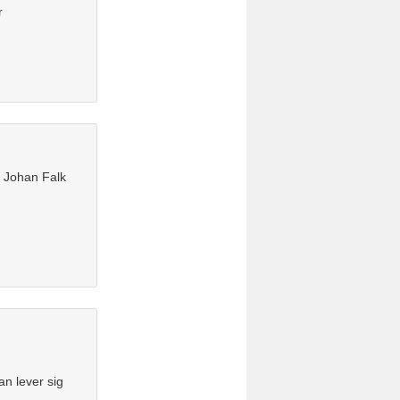
r
a Johan Falk
an lever sig