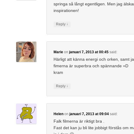
springa så långt egentligen. Men jag älska
inspirationen!
↓
Reply
Marie
on
januari 7, 2013 at 00:45
said:
Härligt att känna energi och orken, samt j
fimerna är superbra och spännande =D
kram
↓
Reply
Helen
on
januari 7, 2013 at 09:04
said:
Falk filmerna är riktigt bra .
Fast det kan ju bli lite jobbigt förstås om m