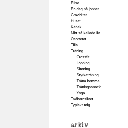
Elise
En dag på jobbet
Graviditet
Huset
Kärlek
Mitt så kallade liv
Osorterat
Tilia
Träning
Crossfit
Löpning
Simning
Styrketräning
Träna hemma
Träningssnack
Yoga
Tvåbarnslivet
Typiskt mig
arkiv