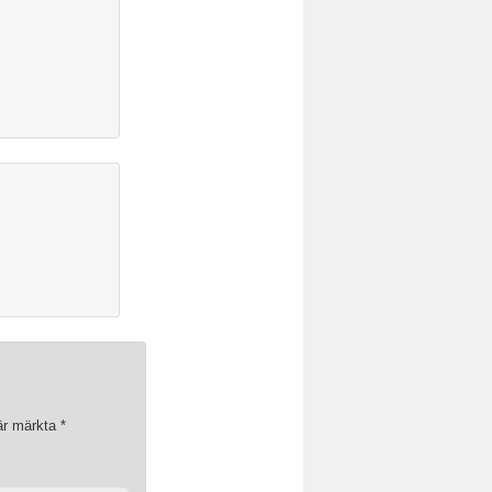
 är märkta
*