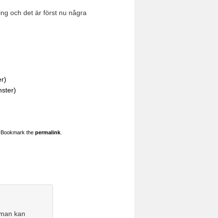
ng och det är först nu några
er)
nster)
. Bookmark the
permalink
.
 man kan