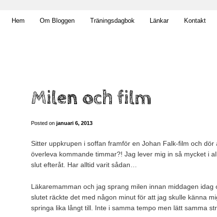
t obekväm
Hem
Om Bloggen
Träningsdagbok
Länkar
Kontakt
n
Milen och film
Posted on
januari 6, 2013
Sitter uppkrupen i soffan framför en Johan Falk-film och dör
överleva kommande timmar?! Jag lever mig in så mycket i allt o
slut efteråt. Har alltid varit sådan…
Läkaremamman och jag sprang milen innan middagen idag och
slutet räckte det med någon minut för att jag skulle känna mi
springa lika långt till. Inte i samma tempo men lätt samma st