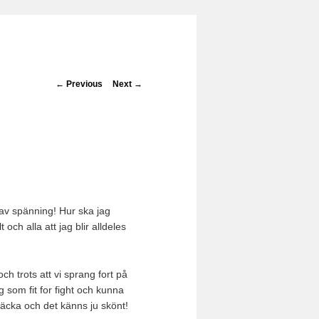
Post navigation
←
Previous
Next
→
 av spänning! Hur ska jag
ch alla att jag blir alldeles
 trots att vi sprang fort på
g som fit for fight och kunna
räcka och det känns ju skönt!