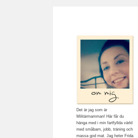
Main menu
Mamma, militär och märkbar
Skip to primary content
Militärmamma
Det är jag som är
Militärmamman! Här får du
hänga med i min fartfyllda värld
med småbarn, jobb, träning och
massa god mat. Jag heter Frida