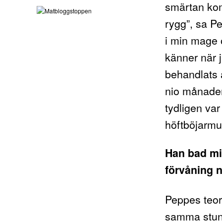
smärtan kom
rygg”, sa Pe
i min mage
känner när j
behandlats a
nio månader
tydligen var
höftböjarmu
Han bad mi
förvåning n
Peppes teori 
samma stund 