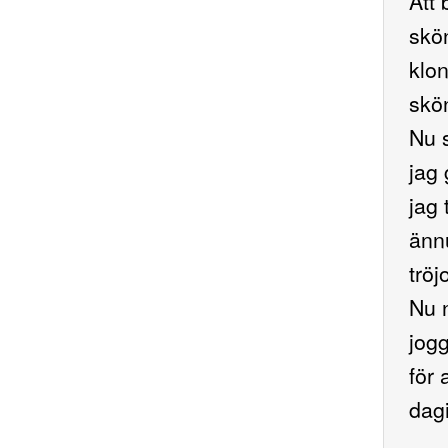
Att 
skön
klo
skön
Nu s
jag
jag 
ännu
tröj
Nu n
jogg
för 
dagi