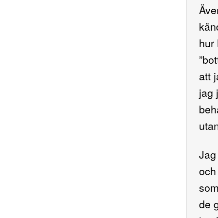
Även
känd
hur 
”bot
att 
jag 
beha
utan
Jag 
och 
som 
de g