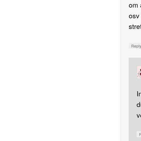
om a
osv 
stre
Repl
I
d
v