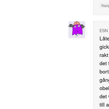
Repl
ESN
Låt
gick
rakt
det
bort
gång
obeh
det 
till