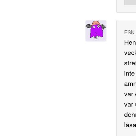
ESN
Hen 
veck
stre
int
amma
var 
var 
den
läsa