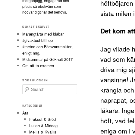
morgonpigg, engagerad och
höftböjaren
precis så obekväm som
sista milen i
nödvändigt när det behövs.
SENAST SKRIVET
Det kom att
Marängtårta med blåbär
#givaktochbitihop
#metoo och Försvarsmakten,
Jag vilade h
enligt mig.
vad som kän
Midsommar på Gökhult 2017
Om att ta examen
driva mig sj
vansinne! J
SÖK I BLOGGEN
Search
krångla och 
naprapat, o
KATEGORIER
läkare. Ing
Äta
höft, vad fel
Frukost & Bröd
Lunch & Middag
eniga om i 
Mellis & Kvällis