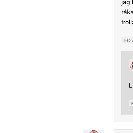
jag
råk
trol
Repl
L