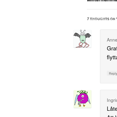
7 THOUGHTS ON 
Anne
Grat
flytt
Repl
Ingri
Låte