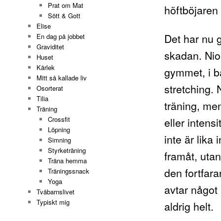
Prat om Mat
höftböjaren 
Sött & Gott
Elise
Det har nu 
En dag på jobbet
Graviditet
skadan. Nio
Huset
Kärlek
gymmet, i b
Mitt så kallade liv
stretching.
Osorterat
Tilia
träning, me
Träning
eller inten
Crossfit
Löpning
inte är lika
Simning
Styrketräning
framåt, utan
Träna hemma
den fortfara
Träningssnack
Yoga
avtar något
Tvåbarnslivet
Typiskt mig
aldrig helt.