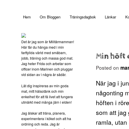
Main menu
Hem
Om Bloggen
Träningsdagbok
Länkar
Ko
Skip to primary content
Det är jag som är Militärmamman!
Här får du hänga med i min
fartfyllda värld med småbarn,
Min höft 
jobb, träning och massa god mat.
Jag heter Frida och arbetar som
Posted on
mar
officer inom Marinen och pluggar
vid sidan av i några år sådär.
När jag i ju
Låt dig inspireras av min goda
någonting m
mat, mitt hälsotänk och min
enkelhet för att få livet att fungera
höften i rö
utmärkt med många järn i elden!
som att jag 
Jag älskar att träna, planera,
experimentera i köket och att ha
ramla, utan
ordning och reda. Jag är