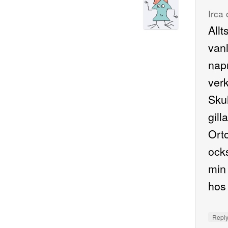
Irca
Allt
van
nap
verk
Skul
gill
Orto
ocks
min 
hos
Repl