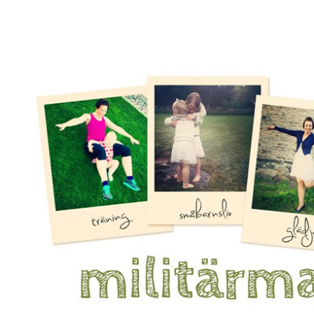
Mamma, militär och märkbart obekväm
Militärmamman