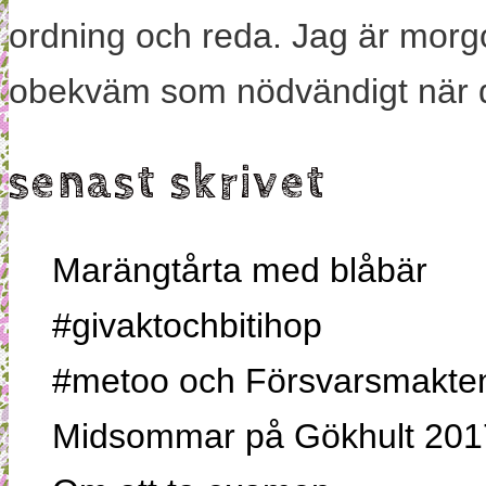
ordning och reda. Jag är morg
obekväm som nödvändigt när 
senast skrivet
Marängtårta med blåbär
#givaktochbitihop
#metoo och Försvarsmakten,
Midsommar på Gökhult 201