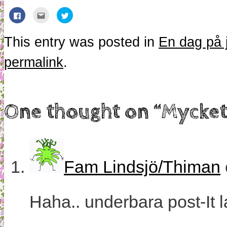
Klicka
Klicka
Klicka
för
för
för
att
att
att
dela
maila
dela
på
detta
på
This entry was posted in
En dag på 
Facebook
till
Twitter
(Öppnas
en
(Öppnas
i
vän
i
permalink
.
ett
(Öppnas
ett
nytt
i
nytt
fönster)
ett
fönster)
nytt
fönster)
One thought on “
Mycket
Fam Lindsjö/Thiman
Haha.. underbara post-It 