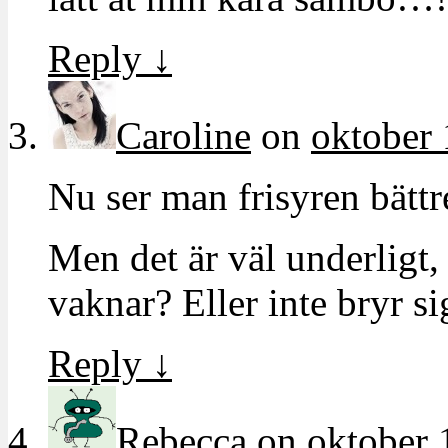
Reply
↓
Caroline
on
oktober 
Nu ser man frisyren bättr
Men det är väl underligt, 
vaknar? Eller inte bryr si
Reply
↓
Rebecca
on
oktober 