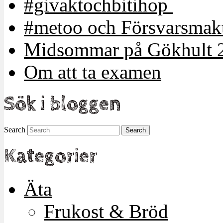
#givaktochbitihop
#metoo och Försvarsmakt
Midsommar på Gökhult 
Om att ta examen
Sök i bloggen
Search
Kategorier
Äta
Frukost & Bröd