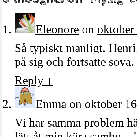
Eleonore
on
oktober
Så typiskt manligt. Henr
på sig och fortsatte sova.
Reply
↓
Emma
on
oktober 16
Vi har samma problem här
lätt åt min kära sambo…!