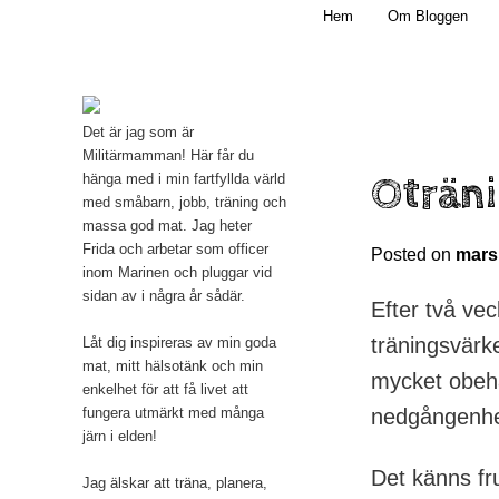
Main menu
Mamma, militär och märkbart obekväm
Hem
Om Bloggen
Skip to primary content
Militärmamman
Det är jag som är
Militärmamman! Här får du
Oträn
hänga med i min fartfyllda värld
med småbarn, jobb, träning och
massa god mat. Jag heter
Frida och arbetar som officer
Posted on
mars
inom Marinen och pluggar vid
sidan av i några år sådär.
Efter två vec
träningsvärk
Låt dig inspireras av min goda
mat, mitt hälsotänk och min
mycket obeha
enkelhet för att få livet att
fungera utmärkt med många
nedgångenhet
järn i elden!
Det känns fruk
Jag älskar att träna, planera,