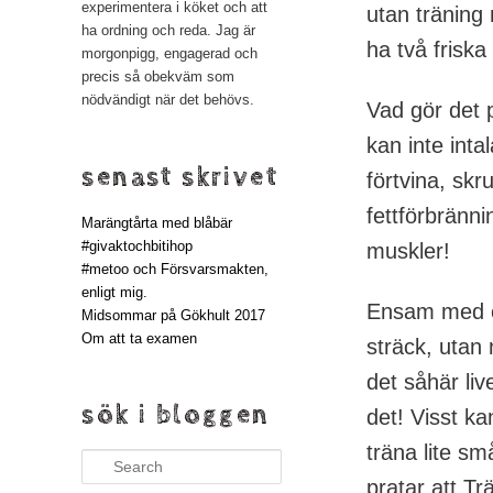
experimentera i köket och att
utan träning 
ha ordning och reda. Jag är
ha två frisk
morgonpigg, engagerad och
precis så obekväm som
nödvändigt när det behövs.
Vad gör det p
kan inte inta
senast skrivet
förtvina, sk
fettförbrännin
Marängtårta med blåbär
#givaktochbitihop
muskler!
#metoo och Försvarsmakten,
enligt mig.
Ensam med en
Midsommar på Gökhult 2017
Om att ta examen
sträck, utan
det såhär liv
sök i bloggen
det! Visst k
träna lite s
Search
pratar att T