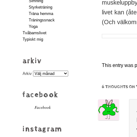
Simning
muskeluppbyg
Styrketräning
livet kan (å
Träna hemma
Träningssnack
(Och välkom
Yoga
Tvåbarnslivet
Typiskt mig
arkiv
This entry was 
Arkiv
6 THOUGHTS ON 
facebook
Facebook
instagram