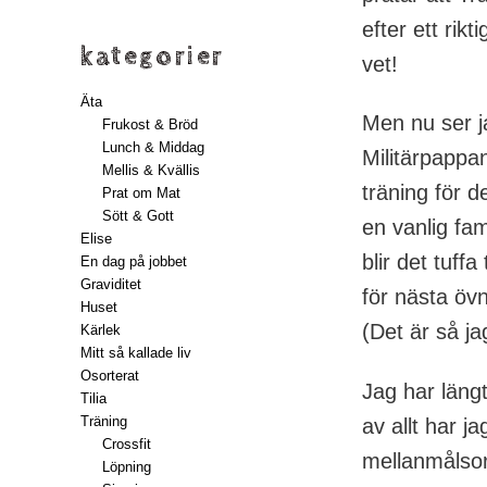
efter ett ri
kategorier
vet!
Äta
Men nu ser j
Frukost & Bröd
Lunch & Middag
Militärpappa
Mellis & Kvällis
träning för 
Prat om Mat
Sött & Gott
en vanlig fami
Elise
blir det tuff
En dag på jobbet
Graviditet
för nästa övn
Huset
(Det är så ja
Kärlek
Mitt så kallade liv
Osorterat
Jag har längt
Tilia
Träning
av allt har ja
Crossfit
mellanmålsor
Löpning