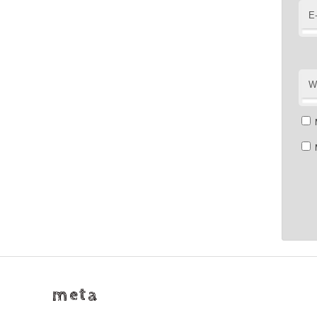
E
W
meta