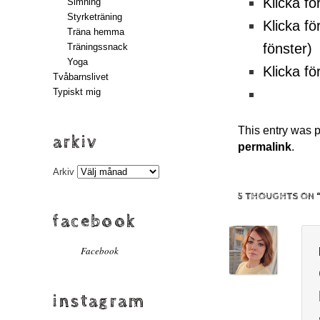
Klicka fö
Simning
Styrketräning
Klicka fö
Träna hemma
fönster)
Träningssnack
Yoga
Klicka fö
Tvåbarnslivet
Typiskt mig
This entry was 
arkiv
permalink
.
Arkiv
5 THOUGHTS ON 
facebook
Facebook
instagram