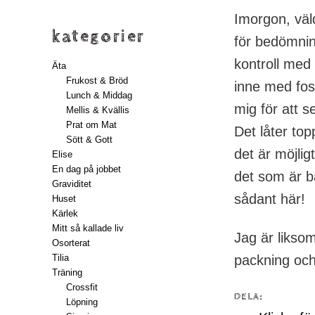
Imorgon, väld
kategorier
för bedömnin
kontroll med 
Äta
Frukost & Bröd
inne med fos
Lunch & Middag
mig för att 
Mellis & Kvällis
Prat om Mat
Det låter top
Sött & Gott
det är möjlig
Elise
En dag på jobbet
det som är b
Graviditet
sådant här!
Huset
Kärlek
Mitt så kallade liv
Jag är likso
Osorterat
Tilia
packning och
Träning
Crossfit
DELA:
Löpning