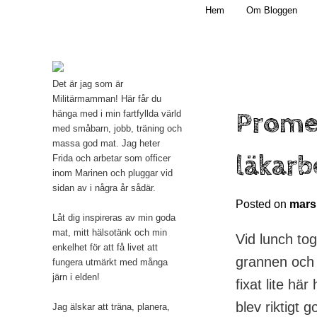
Main menu
Mamma, militär och märkbart obekväm
Hem
Om Bloggen
Skip to primary content
Militärmamman
Det är jag som är
Militärmamman! Här får du
Prome
hänga med i min fartfyllda värld
med småbarn, jobb, träning och
massa god mat. Jag heter
läkarb
Frida och arbetar som officer
inom Marinen och pluggar vid
sidan av i några år sådär.
Posted on
mars
Låt dig inspireras av min goda
mat, mitt hälsotänk och min
Vid lunch to
enkelhet för att få livet att
grannen och 
fungera utmärkt med många
järn i elden!
fixat lite hä
blev riktigt 
Jag älskar att träna, planera,