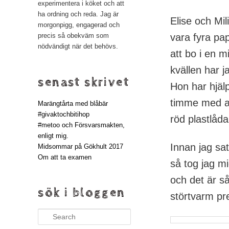
experimentera i köket och att
ha ordning och reda. Jag är
Elise och Mil
morgonpigg, engagerad och
vara fyra pa
precis så obekväm som
nödvändigt när det behövs.
att bo i en m
kvällen har j
senast skrivet
Hon har hjälpt
timme med at
Marängtårta med blåbär
#givaktochbitihop
röd plastlåd
#metoo och Försvarsmakten,
enligt mig.
Innan jag sat
Midsommar på Gökhult 2017
Om att ta examen
så tog jag mi
och det är så
sök i bloggen
störtvarm pre
Search