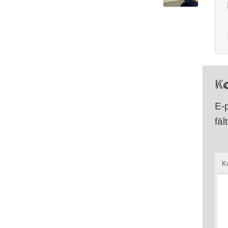
K
E-
fäl
K