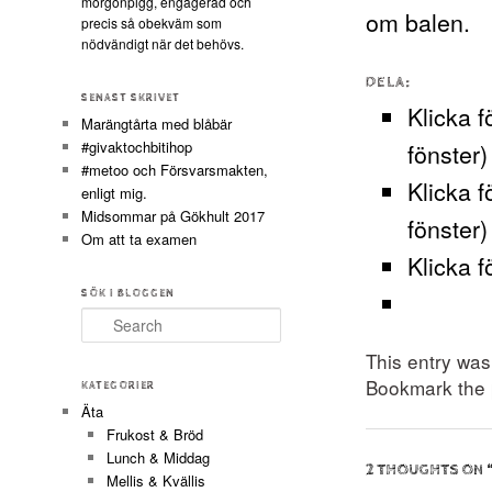
morgonpigg, engagerad och
om balen.
precis så obekväm som
nödvändigt när det behövs.
DELA:
SENAST SKRIVET
Klicka f
Marängtårta med blåbär
#givaktochbitihop
fönster)
#metoo och Försvarsmakten,
Klicka f
enligt mig.
Midsommar på Gökhult 2017
fönster)
Om att ta examen
Klicka f
SÖK I BLOGGEN
Search
This entry wa
Bookmark the
KATEGORIER
Äta
Frukost & Bröd
Lunch & Middag
2 THOUGHTS ON 
Mellis & Kvällis