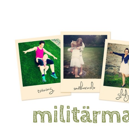
Mamma, militär och märkbart obekväm
Militärmamman