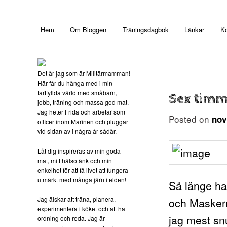
Main menu
Hem
Om Bloggen
Träningsdagbok
Länkar
Ko
Skip to primary content
Det är jag som är Militärmamman!
Här får du hänga med i min
fartfyllda värld med småbarn,
Sex timm
jobb, träning och massa god mat.
Jag heter Frida och arbetar som
Posted on
nov
officer inom Marinen och pluggar
vid sidan av i några år sådär.
Låt dig inspireras av min goda
mat, mitt hälsotänk och min
enkelhet för att få livet att fungera
utmärkt med många järn i elden!
Så länge har
Jag älskar att träna, planera,
och Maskern
experimentera i köket och att ha
jag mest sn
ordning och reda. Jag är