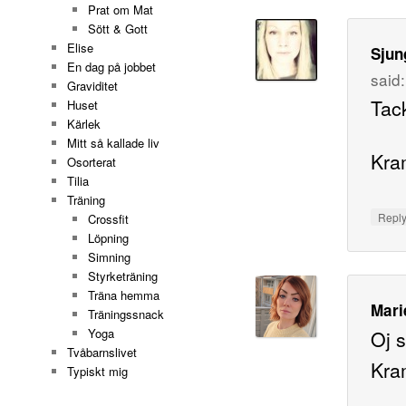
Prat om Mat
Sött & Gott
Elise
Sju
En dag på jobbet
said:
Graviditet
Tack
Huset
Kärlek
Mitt så kallade liv
Kra
Osorterat
Tilia
Träning
Repl
Crossfit
Löpning
Simning
Styrketräning
Träna hemma
Mari
Träningssnack
Oj s
Yoga
Tvåbarnslivet
Kra
Typiskt mig