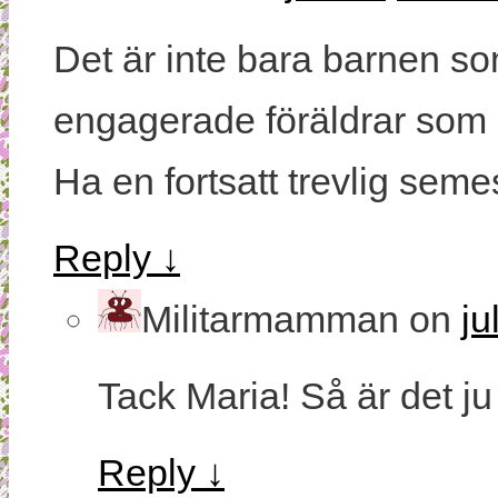
Det är inte bara barnen so
engagerade föräldrar som s
Ha en fortsatt trevlig semes
Reply
↓
Militarmamman
on
ju
Tack Maria! Så är det ju
Reply
↓