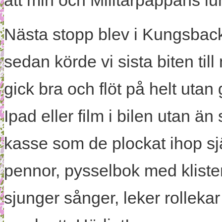
att min och Militärpappans lu
Nästa stopp blev i Kungsback
sedan körde vi sista biten til
gick bra och flöt på helt utan
Ipad eller film i bilen utan än
kasse som de plockat ihop sj
pennor, pysselbok med kliste
sjunger sånger, leker rolleka