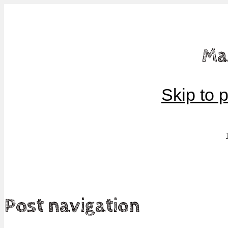
Mamma, militär och märkbart obekväm
Ma
Militärmamman
Skip to 
Post navigation