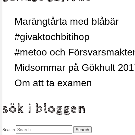
Marängtårta med blåbär
#givaktochbitihop
#metoo och Försvarsmakten,
Midsommar på Gökhult 201
Om att ta examen
sök i bloggen
Search