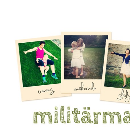
Mamma, militär och märkbart obekväm
Militärmamman