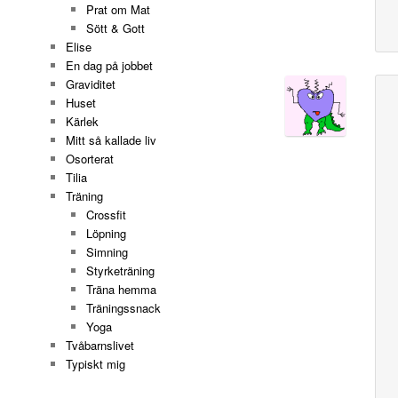
Prat om Mat
Sött & Gott
Elise
En dag på jobbet
Graviditet
Huset
Kärlek
Mitt så kallade liv
Osorterat
Tilia
Träning
Crossfit
Löpning
Simning
Styrketräning
Träna hemma
Träningssnack
Yoga
Tvåbarnslivet
Typiskt mig