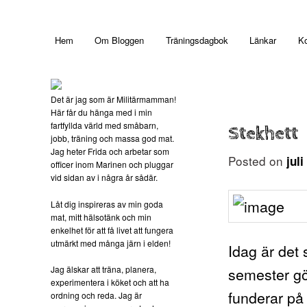
Main menu
Hem
Om Bloggen
Träningsdagbok
Länkar
Ko
Skip to primary content
Det är jag som är Militärmamman!
Här får du hänga med i min
fartfyllda värld med småbarn,
Stekhett
jobb, träning och massa god mat.
Jag heter Frida och arbetar som
Posted on
jul
officer inom Marinen och pluggar
vid sidan av i några år sådär.
Låt dig inspireras av min goda
mat, mitt hälsotänk och min
enkelhet för att få livet att fungera
utmärkt med många järn i elden!
Idag är det
Jag älskar att träna, planera,
semester gö
experimentera i köket och att ha
funderar på 
ordning och reda. Jag är