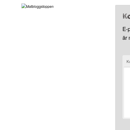
K
E-p
är
K