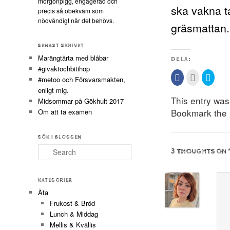
morgonpigg, engagerad och
ska vakna ta
precis så obekväm som
nödvändigt när det behövs.
gräsmattan.
SENAST SKRIVET
Marängtårta med blåbär
DELA:
#givaktochbitihop
Klicka
Klicka
Klicka
#metoo och Försvarsmakten,
för
för
för
att
att
att
enligt mig.
dela
maila
dela
This entry wa
Midsommar på Gökhult 2017
på
detta
på
Facebook
till
Twitte
Bookmark the
Om att ta examen
(Öppnas
en
(Öppn
i
vän
i
ett
(Öppnas
ett
nytt
i
nytt
fönster)
ett
fönste
SÖK I BLOGGEN
nytt
Search
fönster)
3 THOUGHTS ON 
KATEGORIER
Äta
Frukost & Bröd
Lunch & Middag
Mellis & Kvällis