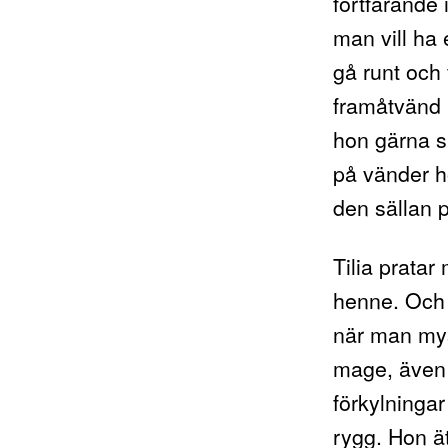
fortfarande 
man vill ha
gå runt och 
framåtvänd i
hon gärna s
på vänder ho
den sällan
Tilia prata
henne. Och s
när man mys
mage, även 
förkylningar 
rygg. Hon ä