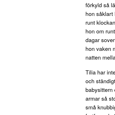
förkyld så l
hon såklart 
runt klockan
hon om runt 
dagar sover
hon vaken m
natten mella
Tilia har in
och ständigt
babysittern
armar så st
små knubbig