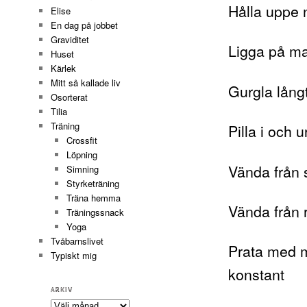
Hålla uppe 
Elise
En dag på jobbet
Graviditet
Ligga på ma
Huset
Kärlek
Mitt så kallade liv
Gurgla långt
Osorterat
Tilia
Träning
Pilla i och 
Crossfit
Löpning
Vända från 
Simning
Styrketräning
Träna hemma
Vända från 
Träningssnack
Yoga
Tvåbarnslivet
Prata med m
Typiskt mig
konstant
ARKIV
Arkiv