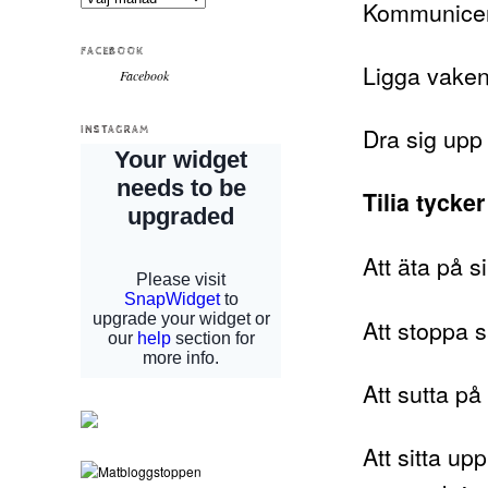
Kommunicer
FACEBOOK
Ligga vake
Facebook
Dra sig upp 
INSTAGRAM
Tilia tycke
Att äta på s
Att stoppa 
Att sutta p
Att sitta up