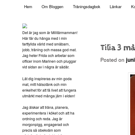
Main menu
Mamma, militär och märkbart obekväm
Hem
Om Bloggen
Träningsdagbok
Länkar
Ko
Skip to primary content
Militärmamman
Det är jag som är Militärmamman!
Här får du hänga med i min
fartfyllda värld med småbarn,
Tilia 3 m
jobb, träning och massa god mat.
Jag heter Frida och arbetar som
Posted on
jun
officer inom Marinen och pluggar
vid sidan av i några år sådär.
Låt dig inspireras av min goda
mat, mitt hälsotänk och min
enkelhet för att få livet att fungera
utmärkt med många järn i elden!
Jag älskar att träna, planera,
experimentera i köket och att ha
ordning och reda. Jag är
morgonpigg, engagerad och
precis så obekväm som