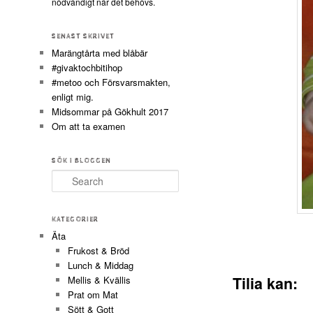
nödvändigt när det behövs.
SENAST SKRIVET
Marängtårta med blåbär
#givaktochbitihop
#metoo och Försvarsmakten,
enligt mig.
Midsommar på Gökhult 2017
Om att ta examen
SÖK I BLOGGEN
Search
KATEGORIER
Äta
Frukost & Bröd
Lunch & Middag
Tilia kan:
Mellis & Kvällis
Prat om Mat
Sött & Gott