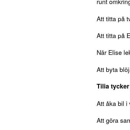
runt omkrin
Att titta på t
Att titta på 
När Elise l
Att byta blö
Tilia tycke
Att åka bil i
Att göra sa