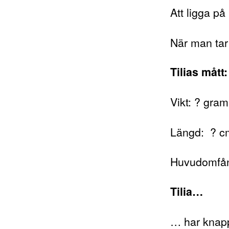
Att ligga på
När man tar
Tilias mått:
Vikt: ? gram
Längd: ? c
Huvudomfå
Tilia…
… har knappt