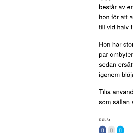
består av e
hon för att
till vid halv
Hon har stor
par ombyten
sedan ersätt
igenom blö
Tilia använ
som sällan s
DELA:
Klicka
Klicka
Klicka
för
för
för